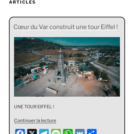
ARTICLES
Cœur du Var construit une tour Eiffel !
UNE TOUR EIFFEL !
de
Continuer la lecture
« Cœur
F
X
T
M
W
V
P