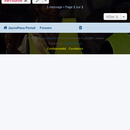
Verrouillé
1 message • Page
1
sur
1
Aller à
JaunePaca Portail
Forums
Heures au format
UTC+02:00
Développé par
phpBB
® Forum Software © phpBB Limited
Traduit par
phpBB-fr.com
Confidentialité
|
Conditions