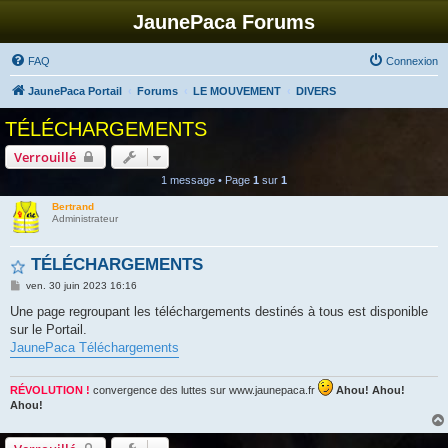
JaunePaca Forums
FAQ
Connexion
JaunePaca Portail
Forums
LE MOUVEMENT
DIVERS
TÉLÉCHARGEMENTS
Verrouillé
1 message • Page
1
sur
1
Bertrand
Administrateur
TÉLÉCHARGEMENTS
M
ven. 30 juin 2023 16:16
e
s
Une page regroupant les téléchargements destinés à tous est disponible
s
sur le Portail.
a
g
JaunePaca Téléchargements
e
RÉVOLUTION !
convergence des luttes sur www.jaunepaca.fr
Ahou! Ahou!
Ahou!