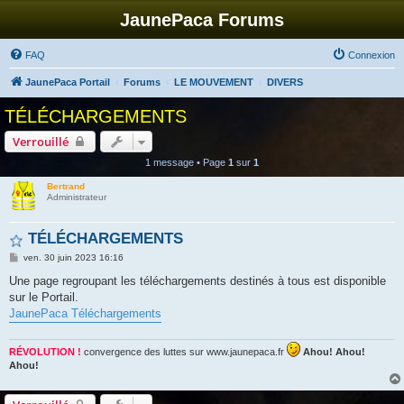
JaunePaca Forums
FAQ
Connexion
JaunePaca Portail
Forums
LE MOUVEMENT
DIVERS
TÉLÉCHARGEMENTS
Verrouillé
1 message • Page
1
sur
1
Bertrand
Administrateur
TÉLÉCHARGEMENTS
M
ven. 30 juin 2023 16:16
e
s
Une page regroupant les téléchargements destinés à tous est disponible
s
sur le Portail.
a
g
JaunePaca Téléchargements
e
RÉVOLUTION !
convergence des luttes sur www.jaunepaca.fr
Ahou! Ahou!
Ahou!