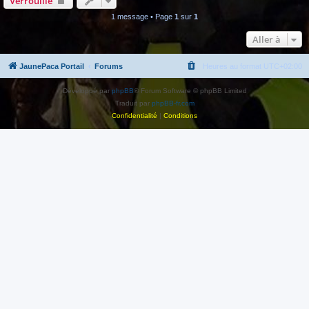
Verrouillé
1 message • Page
1
sur
1
Aller à
JaunePaca Portail
Forums
Heures au format
UTC+02:00
Développé par
phpBB
® Forum Software © phpBB Limited
Traduit par
phpBB-fr.com
Confidentialité
|
Conditions