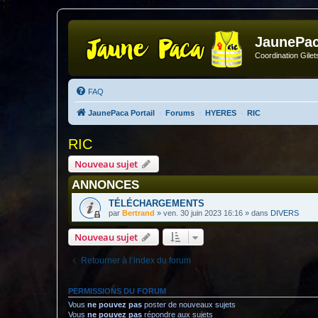
JaunePa
Coordination Gile
FAQ
JaunePaca Portail
Forums
HYERES
RIC
RIC
Nouveau sujet
ANNONCES
TÉLÉCHARGEMENTS
par
Bertrand
»
ven. 30 juin 2023 16:16
» dans
DIVERS
Nouveau sujet
Retourner à l’index du forum
PERMISSIONS DU FORUM
Vous
ne pouvez pas
poster de nouveaux sujets
Vous
ne pouvez pas
répondre aux sujets