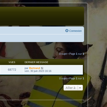
Connexion
0 sujet • Page
1
sur
1
VUES
DERNIER MESSAGE
par
Bertrand
68772
ven. 30 juin 2023 16:16
0 sujet • Page
1
sur
1
Aller à