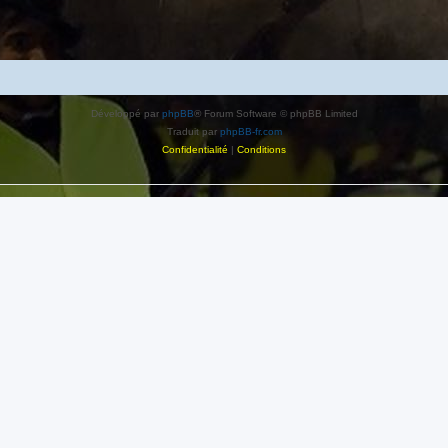
Développé par
phpBB
® Forum Software © phpBB Limited
Traduit par
phpBB-fr.com
Confidentialité
|
Conditions