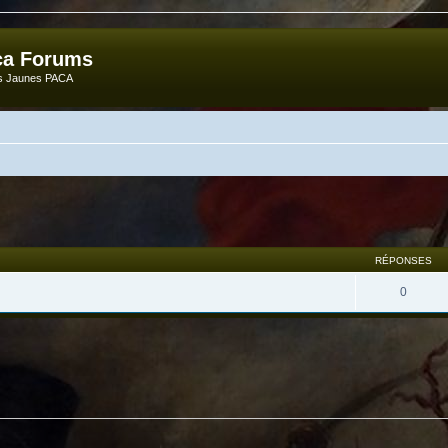
ca Forums
ts Jaunes PACA
RÉPONSES
0