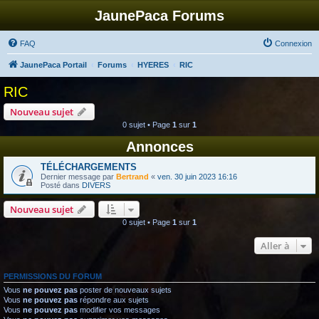
JaunePaca Forums
FAQ
Connexion
JaunePaca Portail
Forums
HYERES
RIC
RIC
Nouveau sujet
0 sujet • Page
1
sur
1
Annonces
TÉLÉCHARGEMENTS
Dernier message par
Bertrand
«
ven. 30 juin 2023 16:16
Posté dans
DIVERS
Nouveau sujet
0 sujet • Page
1
sur
1
Aller à
PERMISSIONS DU FORUM
Vous
ne pouvez pas
poster de nouveaux sujets
Vous
ne pouvez pas
répondre aux sujets
Vous
ne pouvez pas
modifier vos messages