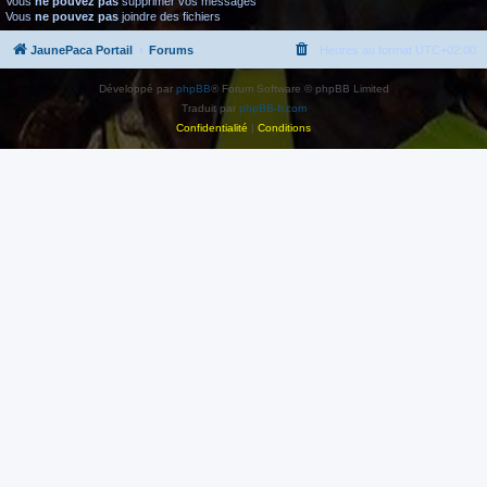
Vous
ne pouvez pas
supprimer vos messages
Vous
ne pouvez pas
joindre des fichiers
JaunePaca Portail
Forums
Heures au format
UTC+02:00
Développé par
phpBB
® Forum Software © phpBB Limited
Traduit par
phpBB-fr.com
Confidentialité
|
Conditions