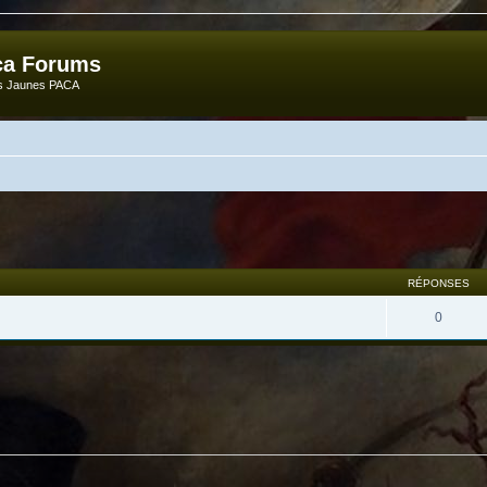
ca Forums
ts Jaunes PACA
RÉPONSES
0