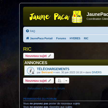
JaunePa
Coordination Gile
FAQ
JaunePaca Portail
Forums
HYERES
RIC
RIC
Nouveau sujet
ANNONCES
TÉLÉCHARGEMENTS
par
Bertrand
»
ven. 30 juin 2023 16:16
» dans
DIVERS
Nouveau sujet
Retourner à l’index du forum
PERMISSIONS DU FORUM
Vous
ne pouvez pas
poster de nouveaux sujets
Vous
ne pouvez pas
répondre aux sujets