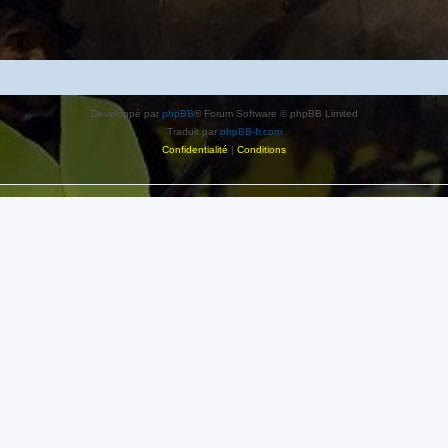
Développé par
phpBB
® Forum Software © phpBB Limited
Traduit par
phpBB-fr.com
Confidentialité
|
Conditions