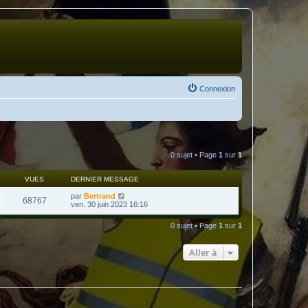
Connexion
0 sujet • Page
1
sur
1
VUES
DERNIER MESSAGE
par
Bertrand
68767
ven. 30 juin 2023 16:16
0 sujet • Page
1
sur
1
Aller à