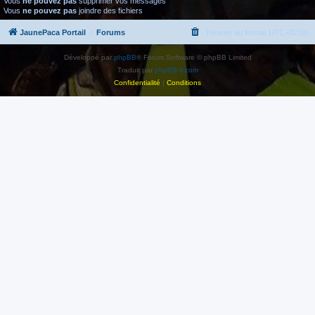
Vous
ne pouvez pas
supprimer vos messages
Vous
ne pouvez pas
joindre des fichiers
JaunePaca Portail
Forums
Heures au format
UTC+02:00
Développé par
phpBB
® Forum Software © phpBB Limited
Traduit par
phpBB-fr.com
Confidentialité
|
Conditions