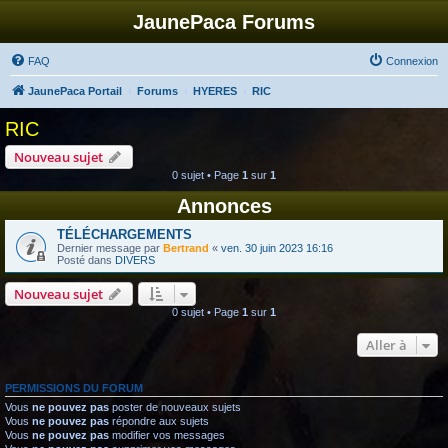
JaunePaca Forums
FAQ
Connexion
JaunePaca Portail
Forums
HYERES
RIC
RIC
Nouveau sujet
0 sujet • Page
1
sur
1
Annonces
TÉLÉCHARGEMENTS
Dernier message par
Bertrand
«
ven. 30 juin 2023 16:16
Posté dans
DIVERS
Nouveau sujet
0 sujet • Page
1
sur
1
Aller à
PERMISSIONS DU FORUM
Vous
ne pouvez pas
poster de nouveaux sujets
Vous
ne pouvez pas
répondre aux sujets
Vous
ne pouvez pas
modifier vos messages