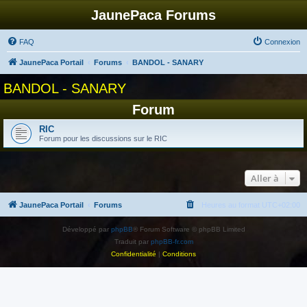
JaunePaca Forums
FAQ
Connexion
JaunePaca Portail
Forums
BANDOL - SANARY
BANDOL - SANARY
Forum
RIC
Forum pour les discussions sur le RIC
Aller à
JaunePaca Portail
Forums
Heures au format
UTC+02:00
Développé par
phpBB
® Forum Software © phpBB Limited
Traduit par
phpBB-fr.com
Confidentialité
|
Conditions