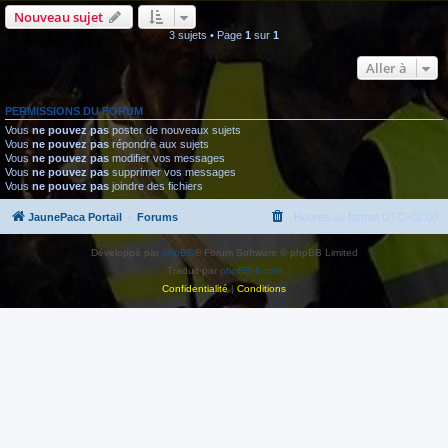
Nouveau sujet
3 sujets • Page
1
sur
1
Aller à
PERMISSIONS DU FORUM
Vous
ne pouvez pas
poster de nouveaux sujets
Vous
ne pouvez pas
répondre aux sujets
Vous
ne pouvez pas
modifier vos messages
Vous
ne pouvez pas
supprimer vos messages
Vous
ne pouvez pas
joindre des fichiers
JaunePaca Portail
Forums
Heures au format
UTC+02:00
Développé par
phpBB
® Forum Software © phpBB Limited
Traduit par
phpBB-fr.com
Confidentialité
|
Conditions