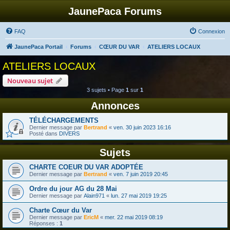
JaunePaca Forums
FAQ
Connexion
JaunePaca Portail
Forums
CŒUR DU VAR
ATELIERS LOCAUX
ATELIERS LOCAUX
Nouveau sujet
3 sujets • Page
1
sur
1
Annonces
TÉLÉCHARGEMENTS
Dernier message par
Bertrand
«
ven. 30 juin 2023 16:16
Posté dans
DIVERS
Sujets
CHARTE COEUR DU VAR ADOPTÉE
Dernier message par
Bertrand
«
ven. 7 juin 2019 20:45
Ordre du jour AG du 28 Mai
Dernier message par
Alain971
«
lun. 27 mai 2019 19:25
Charte Cœur du Var
Dernier message par
EricM
«
mer. 22 mai 2019 08:19
Réponses :
1