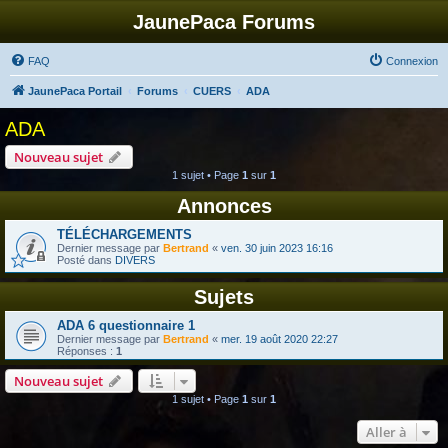
JaunePaca Forums
FAQ
Connexion
JaunePaca Portail
Forums
CUERS
ADA
ADA
Nouveau sujet
1 sujet • Page
1
sur
1
Annonces
TÉLÉCHARGEMENTS
Dernier message par
Bertrand
«
ven. 30 juin 2023 16:16
Posté dans
DIVERS
Sujets
ADA 6 questionnaire 1
Dernier message par
Bertrand
«
mer. 19 août 2020 22:27
Réponses :
1
Nouveau sujet
1 sujet • Page
1
sur
1
Aller à