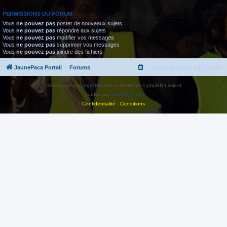
PERMISSIONS DU FORUM
Vous
ne pouvez pas
poster de nouveaux sujets
Vous
ne pouvez pas
répondre aux sujets
Vous
ne pouvez pas
modifier vos messages
Vous
ne pouvez pas
supprimer vos messages
Vous
ne pouvez pas
joindre des fichiers
JaunePaca Portail
Forums
Heures au format
UTC+02:00
Développé par
phpBB
® Forum Software © phpBB Limited
Traduit par
phpBB-fr.com
Confidentialité
|
Conditions