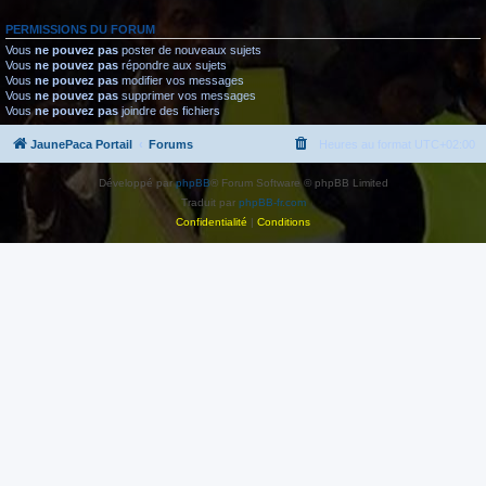
PERMISSIONS DU FORUM
Vous
ne pouvez pas
poster de nouveaux sujets
Vous
ne pouvez pas
répondre aux sujets
Vous
ne pouvez pas
modifier vos messages
Vous
ne pouvez pas
supprimer vos messages
Vous
ne pouvez pas
joindre des fichiers
JaunePaca Portail
Forums
Heures au format
UTC+02:00
Développé par
phpBB
® Forum Software © phpBB Limited
Traduit par
phpBB-fr.com
Confidentialité
|
Conditions