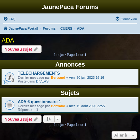
JaunePaca Forums
FAQ
Connexion
JaunePaca Portail
Forums
CUERS
ADA
ADA
Nouveau sujet
1 sujet • Page
1
sur
1
Annonces
TÉLÉCHARGEMENTS
Dernier message par
Bertrand
«
ven. 30 juin 2023 16:16
Posté dans
DIVERS
Sujets
ADA 6 questionnaire 1
Dernier message par
Bertrand
«
mer. 19 août 2020 22:27
Réponses :
1
Nouveau sujet
1 sujet • Page
1
sur
1
Aller à