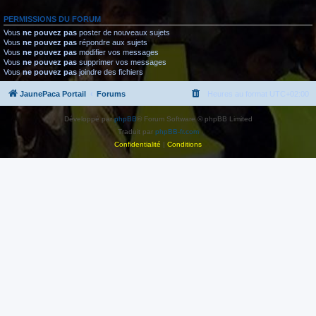
PERMISSIONS DU FORUM
Vous
ne pouvez pas
poster de nouveaux sujets
Vous
ne pouvez pas
répondre aux sujets
Vous
ne pouvez pas
modifier vos messages
Vous
ne pouvez pas
supprimer vos messages
Vous
ne pouvez pas
joindre des fichiers
JaunePaca Portail
Forums
Heures au format
UTC+02:00
Développé par
phpBB
® Forum Software © phpBB Limited
Traduit par
phpBB-fr.com
Confidentialité
|
Conditions