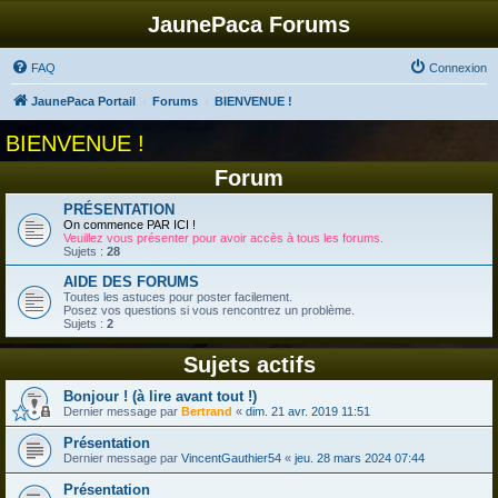
JaunePaca Forums
FAQ
Connexion
JaunePaca Portail
Forums
BIENVENUE !
BIENVENUE !
Forum
PRÉSENTATION
On commence PAR ICI !
Veuillez vous présenter pour avoir accès à tous les forums.
Sujets :
28
AIDE DES FORUMS
Toutes les astuces pour poster facilement.
Posez vos questions si vous rencontrez un problème.
Sujets :
2
Sujets actifs
Bonjour ! (à lire avant tout !)
Dernier message par
Bertrand
«
dim. 21 avr. 2019 11:51
Présentation
Dernier message par
VincentGauthier54
«
jeu. 28 mars 2024 07:44
Présentation