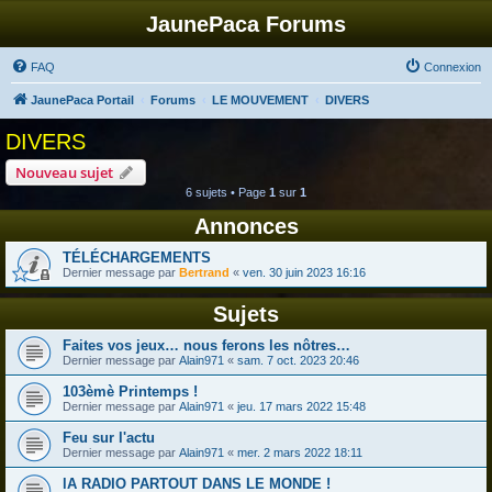
JaunePaca Forums
FAQ
Connexion
JaunePaca Portail
Forums
LE MOUVEMENT
DIVERS
DIVERS
Nouveau sujet
6 sujets • Page
1
sur
1
Annonces
TÉLÉCHARGEMENTS
Dernier message par
Bertrand
«
ven. 30 juin 2023 16:16
Sujets
Faites vos jeux… nous ferons les nôtres…
Dernier message par
Alain971
«
sam. 7 oct. 2023 20:46
103èmè Printemps !
Dernier message par
Alain971
«
jeu. 17 mars 2022 15:48
Feu sur l'actu
Dernier message par
Alain971
«
mer. 2 mars 2022 18:11
lA RADIO PARTOUT DANS LE MONDE !