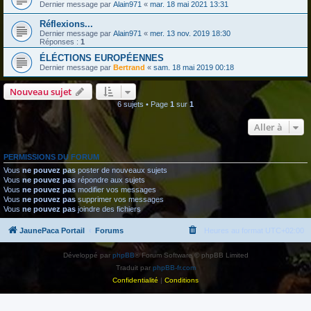
Dernier message par
Alain971
«
mar. 18 mai 2021 13:31
Réflexions...
Dernier message par
Alain971
«
mer. 13 nov. 2019 18:30
Réponses :
1
ÉLÉCTIONS EUROPÉENNES
Dernier message par
Bertrand
«
sam. 18 mai 2019 00:18
Nouveau sujet
6 sujets • Page
1
sur
1
Aller à
PERMISSIONS DU FORUM
Vous
ne pouvez pas
poster de nouveaux sujets
Vous
ne pouvez pas
répondre aux sujets
Vous
ne pouvez pas
modifier vos messages
Vous
ne pouvez pas
supprimer vos messages
Vous
ne pouvez pas
joindre des fichiers
JaunePaca Portail
Forums
Heures au format
UTC+02:00
Développé par
phpBB
® Forum Software © phpBB Limited
Traduit par
phpBB-fr.com
Confidentialité
|
Conditions