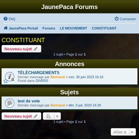
JaunePaca Forums
FAQ
Connexion
JaunePaca Portail
Forums
LE MOUVEMENT
CONSTITUANT
CONSTITUANT
Nouveau sujet
1 sujet • Page
1
sur
1
Annonces
TÉLÉCHARGEMENTS
Dernier message par
Bertrand
«
ven. 30 juin 2023 16:16
Posté dans
DIVERS
Sujets
test de vote
Dernier message par
Bertrand
«
dim. 5 juil. 2020 14:29
Nouveau sujet
1 sujet • Page
1
sur
1
Aller à