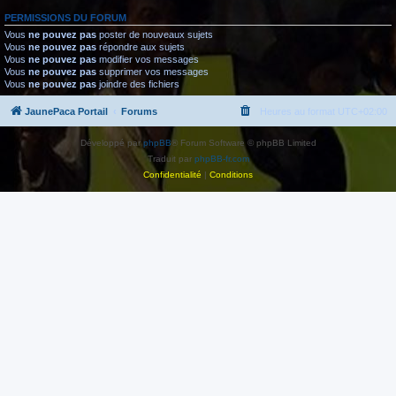
PERMISSIONS DU FORUM
Vous
ne pouvez pas
poster de nouveaux sujets
Vous
ne pouvez pas
répondre aux sujets
Vous
ne pouvez pas
modifier vos messages
Vous
ne pouvez pas
supprimer vos messages
Vous
ne pouvez pas
joindre des fichiers
JaunePaca Portail
Forums
Heures au format
UTC+02:00
Développé par
phpBB
® Forum Software © phpBB Limited
Traduit par
phpBB-fr.com
Confidentialité
|
Conditions