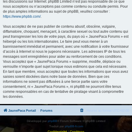
les discussions sur Internet. phpBB Limited n’est pas responsable de ce que
nous acceptons ou n’acceptons pas comme contenu ou conduite permis. Pour
de plus amples informations au sujet de phpBB, veuillez consulter :
https://www.phpbb.com/
.
Vous acceptez de ne pas publier de contenu abusif, obscène, vulgaire,
diffamatoire, choquant, menaçant, à caractère sexuel ou tout autre contenu qui
peut transgresser les lois de votre pays, du pays où « JaunePaca Forums » est
hébergé ou les lois internationales. Le faire peut vous mener à un
bannissement immédiat et permanent, avec une notification à votre fournisseur
d’accès à Internet si nous le jugeons nécessaire. Les adresses IP de tous les
messages sont enregistrées pour aider au renforcement de ces conditions.
Vous acceptez que « JaunePaca Forums » supprime, modifie, déplace ou
verrouille n’importe quel sujet lorsque nous estimons que cela est nécessaire.
En tant que membre, vous acceptez que toutes les informations que vous avez
saisies soient stockées dans notre base de données. Bien que ces
informations ne soient pas diffusées à une tierce partie sans votre
consentement, ni « JaunePaca Forums », ni phpBB ne pourront être tenus
comme responsables en cas de tentative de piratage visant à compromettre
les données.
JaunePaca Portail
Forums
Heures au format
UTC+02:00
Développé par
phpBB
® Forum Software © phpBB Limited
Traduit par
phpBB-fr.com
Confidentialité
|
Conditions