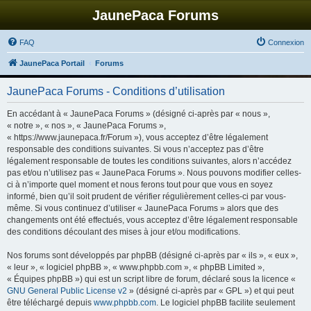
JaunePaca Forums
FAQ
Connexion
JaunePaca Portail
Forums
JaunePaca Forums - Conditions d’utilisation
En accédant à « JaunePaca Forums » (désigné ci-après par « nous »,
« notre », « nos », « JaunePaca Forums »,
« https://www.jaunepaca.fr/Forum »), vous acceptez d’être légalement
responsable des conditions suivantes. Si vous n’acceptez pas d’être
légalement responsable de toutes les conditions suivantes, alors n’accédez
pas et/ou n’utilisez pas « JaunePaca Forums ». Nous pouvons modifier celles-
ci à n’importe quel moment et nous ferons tout pour que vous en soyez
informé, bien qu’il soit prudent de vérifier régulièrement celles-ci par vous-
même. Si vous continuez d’utiliser « JaunePaca Forums » alors que des
changements ont été effectués, vous acceptez d’être légalement responsable
des conditions découlant des mises à jour et/ou modifications.
Nos forums sont développés par phpBB (désigné ci-après par « ils », « eux »,
« leur », « logiciel phpBB », « www.phpbb.com », « phpBB Limited »,
« Équipes phpBB ») qui est un script libre de forum, déclaré sous la licence «
GNU General Public License v2
» (désigné ci-après par « GPL ») et qui peut
être téléchargé depuis
www.phpbb.com
. Le logiciel phpBB facilite seulement