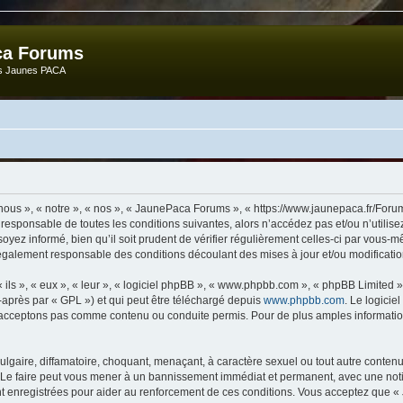
ca Forums
ts Jaunes PACA
ous », « notre », « nos », « JaunePaca Forums », « https://www.jaunepaca.fr/Foru
 responsable de toutes les conditions suivantes, alors n’accédez pas et/ou n’util
oyez informé, bien qu’il soit prudent de vérifier régulièrement celles-ci par vous-
également responsable des conditions découlant des mises à jour et/ou modificatio
ls », « eux », « leur », « logiciel phpBB », « www.phpbb.com », « phpBB Limited »,
-après par « GPL ») et qui peut être téléchargé depuis
www.phpbb.com
. Le logicie
acceptons pas comme contenu ou conduite permis. Pour de plus amples informations
lgaire, diffamatoire, choquant, menaçant, à caractère sexuel ou tout autre contenu 
Le faire peut vous mener à un bannissement immédiat et permanent, avec une notific
t enregistrées pour aider au renforcement de ces conditions. Vous acceptez que «