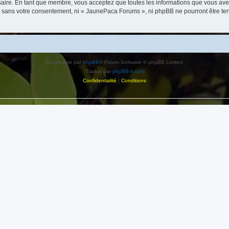
saire. En tant que membre, vous acceptez que toutes les informations que vous av
tie sans votre consentement, ni « JaunePaca Forums », ni phpBB ne pourront être t
Développé par
phpBB
® Forum Software © phpBB Limited
Traduit par
phpBB-fr.com
Confidentialité
|
Conditions