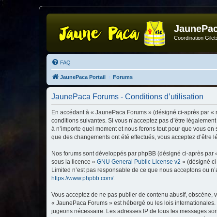
JaunePa
Coordination Gile
FAQ
JaunePaca Portail
Forums
JaunePaca Forums - Conditions d’utilisation
En accédant à « JaunePaca Forums » (désigné ci-après par « n
conditions suivantes. Si vous n’acceptez pas d’être légalement
à n’importe quel moment et nous ferons tout pour que vous en s
que des changements ont été effectués, vous acceptez d’être l
Nos forums sont développés par phpBB (désigné ci-après par « i
sous la licence «
GNU General Public License v2
» (désigné ci
Limited n’est pas responsable de ce que nous acceptons ou n’
https://www.phpbb.com/
.
Vous acceptez de ne pas publier de contenu abusif, obscène, vu
« JaunePaca Forums » est hébergé ou les lois internationales. 
jugeons nécessaire. Les adresses IP de tous les messages son