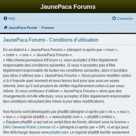
JaunePaca Forums
FAQ
Connexion
JaunePaca Portail
Forums
JaunePaca Forums - Conditions d’utilisation
En accédant à « JaunePaca Forums » (désigné ci-après par « nous »,
« notre », « nos », « JaunePaca Forums »,
« https://www.jaunepaca.fr/Forum »), vous acceptez d’être légalement
responsable des conditions suivantes. Si vous n’acceptez pas d’être
légalement responsable de toutes les conditions suivantes, alors n’accédez
pas et/ou n’utilisez pas « JaunePaca Forums ». Nous pouvons modifier celles-
ci à n’importe quel moment et nous ferons tout pour que vous en soyez
informé, bien qu’il soit prudent de vérifier régulièrement celles-ci par vous-
même. Si vous continuez d’utiliser « JaunePaca Forums » alors que des
changements ont été effectués, vous acceptez d’être légalement responsable
des conditions découlant des mises à jour et/ou modifications.
Nos forums sont développés par phpBB (désigné ci-après par « ils », « eux »,
« leur », « logiciel phpBB », « www.phpbb.com », « phpBB Limited »,
« Équipes phpBB ») qui est un script libre de forum, déclaré sous la licence «
GNU General Public License v2
» (désigné ci-après par « GPL ») et qui peut
être téléchargé depuis
www.phpbb.com
. Le logiciel phpBB facilite seulement