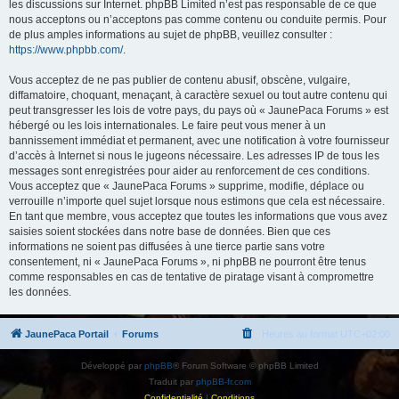
les discussions sur Internet. phpBB Limited n’est pas responsable de ce que
nous acceptons ou n’acceptons pas comme contenu ou conduite permis. Pour
de plus amples informations au sujet de phpBB, veuillez consulter :
https://www.phpbb.com/
.
Vous acceptez de ne pas publier de contenu abusif, obscène, vulgaire,
diffamatoire, choquant, menaçant, à caractère sexuel ou tout autre contenu qui
peut transgresser les lois de votre pays, du pays où « JaunePaca Forums » est
hébergé ou les lois internationales. Le faire peut vous mener à un
bannissement immédiat et permanent, avec une notification à votre fournisseur
d’accès à Internet si nous le jugeons nécessaire. Les adresses IP de tous les
messages sont enregistrées pour aider au renforcement de ces conditions.
Vous acceptez que « JaunePaca Forums » supprime, modifie, déplace ou
verrouille n’importe quel sujet lorsque nous estimons que cela est nécessaire.
En tant que membre, vous acceptez que toutes les informations que vous avez
saisies soient stockées dans notre base de données. Bien que ces
informations ne soient pas diffusées à une tierce partie sans votre
consentement, ni « JaunePaca Forums », ni phpBB ne pourront être tenus
comme responsables en cas de tentative de piratage visant à compromettre
les données.
JaunePaca Portail
Forums
Heures au format
UTC+02:00
Développé par
phpBB
® Forum Software © phpBB Limited
Traduit par
phpBB-fr.com
Confidentialité
|
Conditions