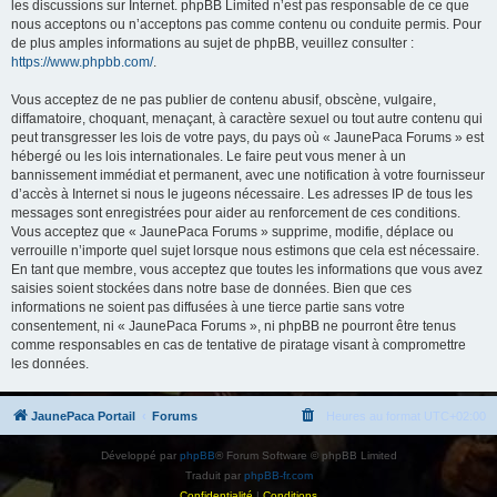
les discussions sur Internet. phpBB Limited n’est pas responsable de ce que
nous acceptons ou n’acceptons pas comme contenu ou conduite permis. Pour
de plus amples informations au sujet de phpBB, veuillez consulter :
https://www.phpbb.com/
.
Vous acceptez de ne pas publier de contenu abusif, obscène, vulgaire,
diffamatoire, choquant, menaçant, à caractère sexuel ou tout autre contenu qui
peut transgresser les lois de votre pays, du pays où « JaunePaca Forums » est
hébergé ou les lois internationales. Le faire peut vous mener à un
bannissement immédiat et permanent, avec une notification à votre fournisseur
d’accès à Internet si nous le jugeons nécessaire. Les adresses IP de tous les
messages sont enregistrées pour aider au renforcement de ces conditions.
Vous acceptez que « JaunePaca Forums » supprime, modifie, déplace ou
verrouille n’importe quel sujet lorsque nous estimons que cela est nécessaire.
En tant que membre, vous acceptez que toutes les informations que vous avez
saisies soient stockées dans notre base de données. Bien que ces
informations ne soient pas diffusées à une tierce partie sans votre
consentement, ni « JaunePaca Forums », ni phpBB ne pourront être tenus
comme responsables en cas de tentative de piratage visant à compromettre
les données.
JaunePaca Portail
Forums
Heures au format
UTC+02:00
Développé par
phpBB
® Forum Software © phpBB Limited
Traduit par
phpBB-fr.com
Confidentialité
|
Conditions