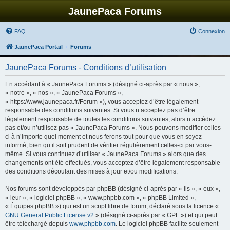
JaunePaca Forums
FAQ
Connexion
JaunePaca Portail
Forums
JaunePaca Forums - Conditions d’utilisation
En accédant à « JaunePaca Forums » (désigné ci-après par « nous »,
« notre », « nos », « JaunePaca Forums »,
« https://www.jaunepaca.fr/Forum »), vous acceptez d’être légalement
responsable des conditions suivantes. Si vous n’acceptez pas d’être
légalement responsable de toutes les conditions suivantes, alors n’accédez
pas et/ou n’utilisez pas « JaunePaca Forums ». Nous pouvons modifier celles-
ci à n’importe quel moment et nous ferons tout pour que vous en soyez
informé, bien qu’il soit prudent de vérifier régulièrement celles-ci par vous-
même. Si vous continuez d’utiliser « JaunePaca Forums » alors que des
changements ont été effectués, vous acceptez d’être légalement responsable
des conditions découlant des mises à jour et/ou modifications.
Nos forums sont développés par phpBB (désigné ci-après par « ils », « eux »,
« leur », « logiciel phpBB », « www.phpbb.com », « phpBB Limited »,
« Équipes phpBB ») qui est un script libre de forum, déclaré sous la licence «
GNU General Public License v2
» (désigné ci-après par « GPL ») et qui peut
être téléchargé depuis
www.phpbb.com
. Le logiciel phpBB facilite seulement