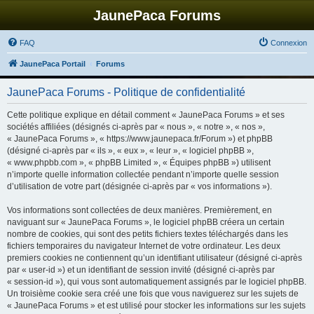
JaunePaca Forums
FAQ
Connexion
JaunePaca Portail
Forums
JaunePaca Forums - Politique de confidentialité
Cette politique explique en détail comment « JaunePaca Forums » et ses
sociétés affiliées (désignés ci-après par « nous », « notre », « nos »,
« JaunePaca Forums », « https://www.jaunepaca.fr/Forum ») et phpBB
(désigné ci-après par « ils », « eux », « leur », « logiciel phpBB »,
« www.phpbb.com », « phpBB Limited », « Équipes phpBB ») utilisent
n’importe quelle information collectée pendant n’importe quelle session
d’utilisation de votre part (désignée ci-après par « vos informations »).
Vos informations sont collectées de deux manières. Premièrement, en
naviguant sur « JaunePaca Forums », le logiciel phpBB créera un certain
nombre de cookies, qui sont des petits fichiers textes téléchargés dans les
fichiers temporaires du navigateur Internet de votre ordinateur. Les deux
premiers cookies ne contiennent qu’un identifiant utilisateur (désigné ci-après
par « user-id ») et un identifiant de session invité (désigné ci-après par
« session-id »), qui vous sont automatiquement assignés par le logiciel phpBB.
Un troisième cookie sera créé une fois que vous naviguerez sur les sujets de
« JaunePaca Forums » et est utilisé pour stocker les informations sur les sujets