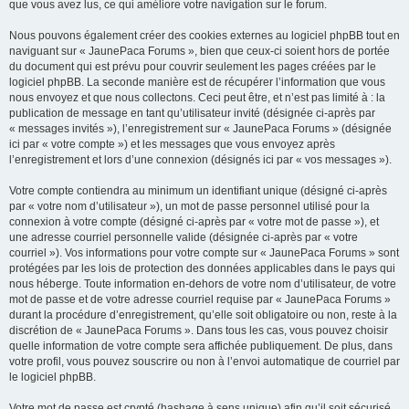
que vous avez lus, ce qui améliore votre navigation sur le forum.
Nous pouvons également créer des cookies externes au logiciel phpBB tout en
naviguant sur « JaunePaca Forums », bien que ceux-ci soient hors de portée
du document qui est prévu pour couvrir seulement les pages créées par le
logiciel phpBB. La seconde manière est de récupérer l’information que vous
nous envoyez et que nous collectons. Ceci peut être, et n’est pas limité à : la
publication de message en tant qu’utilisateur invité (désignée ci-après par
« messages invités »), l’enregistrement sur « JaunePaca Forums » (désignée
ici par « votre compte ») et les messages que vous envoyez après
l’enregistrement et lors d’une connexion (désignés ici par « vos messages »).
Votre compte contiendra au minimum un identifiant unique (désigné ci-après
par « votre nom d’utilisateur »), un mot de passe personnel utilisé pour la
connexion à votre compte (désigné ci-après par « votre mot de passe »), et
une adresse courriel personnelle valide (désignée ci-après par « votre
courriel »). Vos informations pour votre compte sur « JaunePaca Forums » sont
protégées par les lois de protection des données applicables dans le pays qui
nous héberge. Toute information en-dehors de votre nom d’utilisateur, de votre
mot de passe et de votre adresse courriel requise par « JaunePaca Forums »
durant la procédure d’enregistrement, qu’elle soit obligatoire ou non, reste à la
discrétion de « JaunePaca Forums ». Dans tous les cas, vous pouvez choisir
quelle information de votre compte sera affichée publiquement. De plus, dans
votre profil, vous pouvez souscrire ou non à l’envoi automatique de courriel par
le logiciel phpBB.
Votre mot de passe est crypté (hashage à sens unique) afin qu’il soit sécurisé.