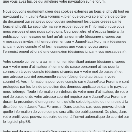
que vous avez lus, ce qui améliore votre navigation sur le forum.
Nous pouvons également créer des cookies externes au logiciel phpBB tout en
naviguant sur « JaunePaca Forums », bien que ceux-ci soient hors de portée
du document qui est prévu pour couvrir seulement les pages créées par le
logiciel phpBB. La seconde manière est de récupérer l’information que vous
nous envoyez et que nous collectons. Ceci peut être, et n’est pas limité à : la
publication de message en tant qu’utilisateur invité (désignée ci-après par
« messages invités »), l’enregistrement sur « JaunePaca Forums » (désignée
ici par « votre compte ») et les messages que vous envoyez après
l’enregistrement et lors d’une connexion (désignés ici par « vos messages »).
Votre compte contiendra au minimum un identifiant unique (désigné ci-après
par « votre nom d’utilisateur »), un mot de passe personnel utilisé pour la
connexion à votre compte (désigné ci-après par « votre mot de passe »), et
une adresse courriel personnelle valide (désignée ci-après par « votre
courriel »). Vos informations pour votre compte sur « JaunePaca Forums » sont
protégées par les lois de protection des données applicables dans le pays qui
nous héberge. Toute information en-dehors de votre nom d’utilisateur, de votre
mot de passe et de votre adresse courriel requise par « JaunePaca Forums »
durant la procédure d’enregistrement, qu’elle soit obligatoire ou non, reste à la
discrétion de « JaunePaca Forums ». Dans tous les cas, vous pouvez choisir
quelle information de votre compte sera affichée publiquement. De plus, dans
votre profil, vous pouvez souscrire ou non à l’envoi automatique de courriel par
le logiciel phpBB.
Votre mot de passe est crypté (hashage à sens unique) afin qu’il soit sécurisé.