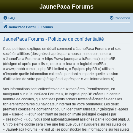
JaunePaca Forums
FAQ
Connexion
JaunePaca Portail
Forums
JaunePaca Forums - Politique de confidentialité
Cette politique explique en détail comment « JaunePaca Forums » et ses
sociétés affiliées (désignés ci-après par « nous », « notre », « nos »,
« JaunePaca Forums », « https://www.jaunepaca.fr/Forum ») et phpBB
(désigné ci-après par « ils », « eux », « leur », « logiciel phpBB »,
« www.phpbb.com », « phpBB Limited », « Équipes phpBB ») utilisent
n’importe quelle information collectée pendant n’importe quelle session
d’utilisation de votre part (désignée ci-après par « vos informations »).
Vos informations sont collectées de deux manières. Premièrement, en
naviguant sur « JaunePaca Forums », le logiciel phpBB créera un certain
nombre de cookies, qui sont des petits fichiers textes téléchargés dans les
fichiers temporaires du navigateur Internet de votre ordinateur. Les deux
premiers cookies ne contiennent qu’un identifiant utilisateur (désigné ci-après
par « user-id ») et un identifiant de session invité (désigné ci-après par
« session-id »), qui vous sont automatiquement assignés par le logiciel phpBB.
Un troisième cookie sera créé une fois que vous naviguerez sur les sujets de
« JaunePaca Forums » et est utilisé pour stocker les informations sur les sujets