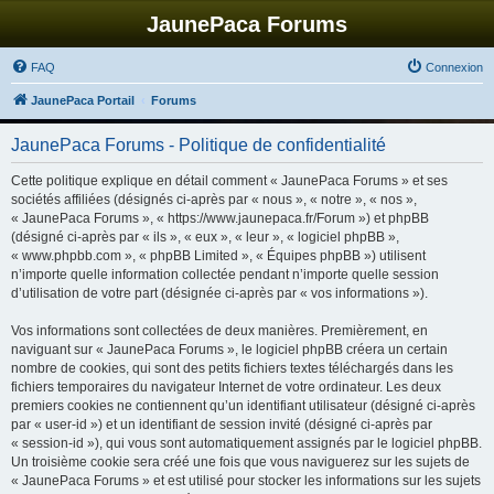
JaunePaca Forums
FAQ
Connexion
JaunePaca Portail
Forums
JaunePaca Forums - Politique de confidentialité
Cette politique explique en détail comment « JaunePaca Forums » et ses
sociétés affiliées (désignés ci-après par « nous », « notre », « nos »,
« JaunePaca Forums », « https://www.jaunepaca.fr/Forum ») et phpBB
(désigné ci-après par « ils », « eux », « leur », « logiciel phpBB »,
« www.phpbb.com », « phpBB Limited », « Équipes phpBB ») utilisent
n’importe quelle information collectée pendant n’importe quelle session
d’utilisation de votre part (désignée ci-après par « vos informations »).
Vos informations sont collectées de deux manières. Premièrement, en
naviguant sur « JaunePaca Forums », le logiciel phpBB créera un certain
nombre de cookies, qui sont des petits fichiers textes téléchargés dans les
fichiers temporaires du navigateur Internet de votre ordinateur. Les deux
premiers cookies ne contiennent qu’un identifiant utilisateur (désigné ci-après
par « user-id ») et un identifiant de session invité (désigné ci-après par
« session-id »), qui vous sont automatiquement assignés par le logiciel phpBB.
Un troisième cookie sera créé une fois que vous naviguerez sur les sujets de
« JaunePaca Forums » et est utilisé pour stocker les informations sur les sujets