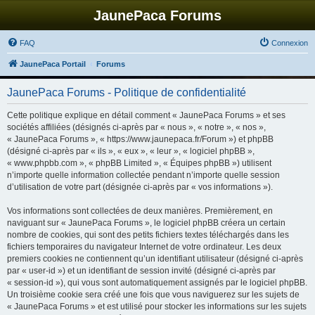
JaunePaca Forums
FAQ
Connexion
JaunePaca Portail
Forums
JaunePaca Forums - Politique de confidentialité
Cette politique explique en détail comment « JaunePaca Forums » et ses
sociétés affiliées (désignés ci-après par « nous », « notre », « nos »,
« JaunePaca Forums », « https://www.jaunepaca.fr/Forum ») et phpBB
(désigné ci-après par « ils », « eux », « leur », « logiciel phpBB »,
« www.phpbb.com », « phpBB Limited », « Équipes phpBB ») utilisent
n’importe quelle information collectée pendant n’importe quelle session
d’utilisation de votre part (désignée ci-après par « vos informations »).
Vos informations sont collectées de deux manières. Premièrement, en
naviguant sur « JaunePaca Forums », le logiciel phpBB créera un certain
nombre de cookies, qui sont des petits fichiers textes téléchargés dans les
fichiers temporaires du navigateur Internet de votre ordinateur. Les deux
premiers cookies ne contiennent qu’un identifiant utilisateur (désigné ci-après
par « user-id ») et un identifiant de session invité (désigné ci-après par
« session-id »), qui vous sont automatiquement assignés par le logiciel phpBB.
Un troisième cookie sera créé une fois que vous naviguerez sur les sujets de
« JaunePaca Forums » et est utilisé pour stocker les informations sur les sujets