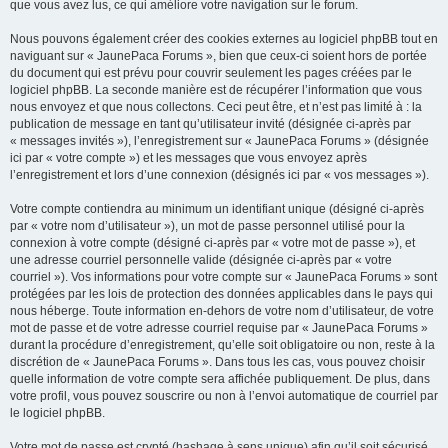
que vous avez lus, ce qui améliore votre navigation sur le forum.
Nous pouvons également créer des cookies externes au logiciel phpBB tout en
naviguant sur « JaunePaca Forums », bien que ceux-ci soient hors de portée
du document qui est prévu pour couvrir seulement les pages créées par le
logiciel phpBB. La seconde manière est de récupérer l’information que vous
nous envoyez et que nous collectons. Ceci peut être, et n’est pas limité à : la
publication de message en tant qu’utilisateur invité (désignée ci-après par
« messages invités »), l’enregistrement sur « JaunePaca Forums » (désignée
ici par « votre compte ») et les messages que vous envoyez après
l’enregistrement et lors d’une connexion (désignés ici par « vos messages »).
Votre compte contiendra au minimum un identifiant unique (désigné ci-après
par « votre nom d’utilisateur »), un mot de passe personnel utilisé pour la
connexion à votre compte (désigné ci-après par « votre mot de passe »), et
une adresse courriel personnelle valide (désignée ci-après par « votre
courriel »). Vos informations pour votre compte sur « JaunePaca Forums » sont
protégées par les lois de protection des données applicables dans le pays qui
nous héberge. Toute information en-dehors de votre nom d’utilisateur, de votre
mot de passe et de votre adresse courriel requise par « JaunePaca Forums »
durant la procédure d’enregistrement, qu’elle soit obligatoire ou non, reste à la
discrétion de « JaunePaca Forums ». Dans tous les cas, vous pouvez choisir
quelle information de votre compte sera affichée publiquement. De plus, dans
votre profil, vous pouvez souscrire ou non à l’envoi automatique de courriel par
le logiciel phpBB.
Votre mot de passe est crypté (hashage à sens unique) afin qu’il soit sécurisé.