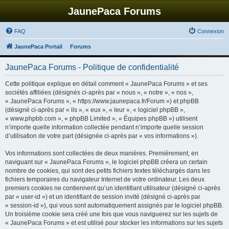
JaunePaca Forums
FAQ
Connexion
JaunePaca Portail
Forums
JaunePaca Forums - Politique de confidentialité
Cette politique explique en détail comment « JaunePaca Forums » et ses
sociétés affiliées (désignés ci-après par « nous », « notre », « nos »,
« JaunePaca Forums », « https://www.jaunepaca.fr/Forum ») et phpBB
(désigné ci-après par « ils », « eux », « leur », « logiciel phpBB »,
« www.phpbb.com », « phpBB Limited », « Équipes phpBB ») utilisent
n’importe quelle information collectée pendant n’importe quelle session
d’utilisation de votre part (désignée ci-après par « vos informations »).
Vos informations sont collectées de deux manières. Premièrement, en
naviguant sur « JaunePaca Forums », le logiciel phpBB créera un certain
nombre de cookies, qui sont des petits fichiers textes téléchargés dans les
fichiers temporaires du navigateur Internet de votre ordinateur. Les deux
premiers cookies ne contiennent qu’un identifiant utilisateur (désigné ci-après
par « user-id ») et un identifiant de session invité (désigné ci-après par
« session-id »), qui vous sont automatiquement assignés par le logiciel phpBB.
Un troisième cookie sera créé une fois que vous naviguerez sur les sujets de
« JaunePaca Forums » et est utilisé pour stocker les informations sur les sujets