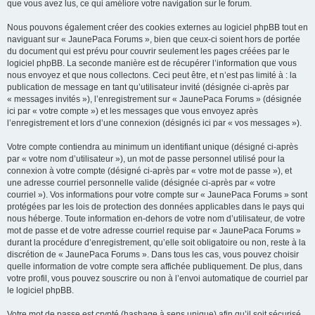
que vous avez lus, ce qui améliore votre navigation sur le forum.
Nous pouvons également créer des cookies externes au logiciel phpBB tout en
naviguant sur « JaunePaca Forums », bien que ceux-ci soient hors de portée
du document qui est prévu pour couvrir seulement les pages créées par le
logiciel phpBB. La seconde manière est de récupérer l’information que vous
nous envoyez et que nous collectons. Ceci peut être, et n’est pas limité à : la
publication de message en tant qu’utilisateur invité (désignée ci-après par
« messages invités »), l’enregistrement sur « JaunePaca Forums » (désignée
ici par « votre compte ») et les messages que vous envoyez après
l’enregistrement et lors d’une connexion (désignés ici par « vos messages »).
Votre compte contiendra au minimum un identifiant unique (désigné ci-après
par « votre nom d’utilisateur »), un mot de passe personnel utilisé pour la
connexion à votre compte (désigné ci-après par « votre mot de passe »), et
une adresse courriel personnelle valide (désignée ci-après par « votre
courriel »). Vos informations pour votre compte sur « JaunePaca Forums » sont
protégées par les lois de protection des données applicables dans le pays qui
nous héberge. Toute information en-dehors de votre nom d’utilisateur, de votre
mot de passe et de votre adresse courriel requise par « JaunePaca Forums »
durant la procédure d’enregistrement, qu’elle soit obligatoire ou non, reste à la
discrétion de « JaunePaca Forums ». Dans tous les cas, vous pouvez choisir
quelle information de votre compte sera affichée publiquement. De plus, dans
votre profil, vous pouvez souscrire ou non à l’envoi automatique de courriel par
le logiciel phpBB.
Votre mot de passe est crypté (hashage à sens unique) afin qu’il soit sécurisé.