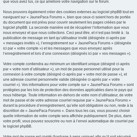
que vous avez lus, ce qui améliore votre navigation sur le forum.
Nous pouvons également créer des cookies externes au logiciel phpBB tout en
naviguant sur « JaunePaca Forums », bien que ceux-ci soient hors de portée
du document qui est prévu pour couvrir seulement les pages créées par le
logiciel phpBB. La seconde manière est de récupérer l’information que vous
nous envoyez et que nous collectons. Ceci peut être, et n’est pas limité à : la
publication de message en tant qu’utilisateur invité (désignée ci-après par
« messages invités »), l’enregistrement sur « JaunePaca Forums » (désignée
ici par « votre compte ») et les messages que vous envoyez après
l’enregistrement et lors d’une connexion (désignés ici par « vos messages »).
Votre compte contiendra au minimum un identifiant unique (désigné ci-après
par « votre nom d’utilisateur »), un mot de passe personnel utilisé pour la
connexion à votre compte (désigné ci-après par « votre mot de passe »), et
une adresse courriel personnelle valide (désignée ci-après par « votre
courriel »). Vos informations pour votre compte sur « JaunePaca Forums » sont
protégées par les lois de protection des données applicables dans le pays qui
nous héberge. Toute information en-dehors de votre nom d’utilisateur, de votre
mot de passe et de votre adresse courriel requise par « JaunePaca Forums »
durant la procédure d’enregistrement, qu’elle soit obligatoire ou non, reste à la
discrétion de « JaunePaca Forums ». Dans tous les cas, vous pouvez choisir
quelle information de votre compte sera affichée publiquement. De plus, dans
votre profil, vous pouvez souscrire ou non à l’envoi automatique de courriel par
le logiciel phpBB.
Votre mot de passe est crypté (hashage à sens unique) afin qu’il soit sécurisé.