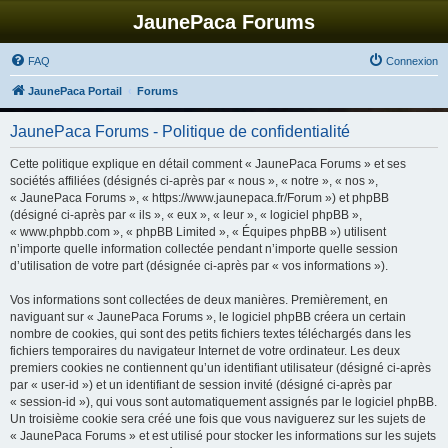
JaunePaca Forums
FAQ
Connexion
JaunePaca Portail
Forums
JaunePaca Forums - Politique de confidentialité
Cette politique explique en détail comment « JaunePaca Forums » et ses
sociétés affiliées (désignés ci-après par « nous », « notre », « nos »,
« JaunePaca Forums », « https://www.jaunepaca.fr/Forum ») et phpBB
(désigné ci-après par « ils », « eux », « leur », « logiciel phpBB »,
« www.phpbb.com », « phpBB Limited », « Équipes phpBB ») utilisent
n’importe quelle information collectée pendant n’importe quelle session
d’utilisation de votre part (désignée ci-après par « vos informations »).
Vos informations sont collectées de deux manières. Premièrement, en
naviguant sur « JaunePaca Forums », le logiciel phpBB créera un certain
nombre de cookies, qui sont des petits fichiers textes téléchargés dans les
fichiers temporaires du navigateur Internet de votre ordinateur. Les deux
premiers cookies ne contiennent qu’un identifiant utilisateur (désigné ci-après
par « user-id ») et un identifiant de session invité (désigné ci-après par
« session-id »), qui vous sont automatiquement assignés par le logiciel phpBB.
Un troisième cookie sera créé une fois que vous naviguerez sur les sujets de
« JaunePaca Forums » et est utilisé pour stocker les informations sur les sujets