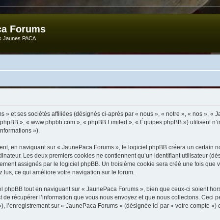
ca Forums
ts Jaunes PACA
» et ses sociétés affiliées (désignés ci-après par « nous », « notre », « nos », «
iel phpBB », « www.phpbb.com », « phpBB Limited », « Équipes phpBB ») utilisent n’
informations »).
t, en naviguant sur « JaunePaca Forums », le logiciel phpBB créera un certain nom
inateur. Les deux premiers cookies ne contiennent qu’un identifiant utilisateur (dési
uement assignés par le logiciel phpBB. Un troisième cookie sera créé une fois que
z lus, ce qui améliore votre navigation sur le forum.
l phpBB tout en naviguant sur « JaunePaca Forums », bien que ceux-ci soient hor
de récupérer l’information que vous nous envoyez et que nous collectons. Ceci peut 
s »), l’enregistrement sur « JaunePaca Forums » (désignée ici par « votre compte »