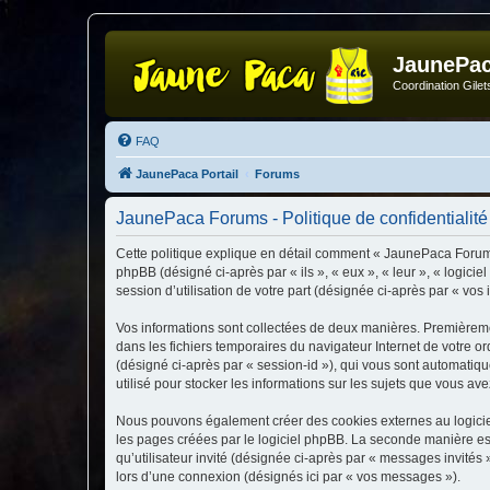
JaunePa
Coordination Gile
FAQ
JaunePaca Portail
Forums
JaunePaca Forums - Politique de confidentialité
Cette politique explique en détail comment « JaunePaca Forums 
phpBB (désigné ci-après par « ils », « eux », « leur », « logic
session d’utilisation de votre part (désignée ci-après par « vos 
Vos informations sont collectées de deux manières. Premièremen
dans les fichiers temporaires du navigateur Internet de votre ord
(désigné ci-après par « session-id »), qui vous sont automatiq
utilisé pour stocker les informations sur les sujets que vous ave
Nous pouvons également créer des cookies externes au logicie
les pages créées par le logiciel phpBB. La seconde manière est 
qu’utilisateur invité (désignée ci-après par « messages invité
lors d’une connexion (désignés ici par « vos messages »).