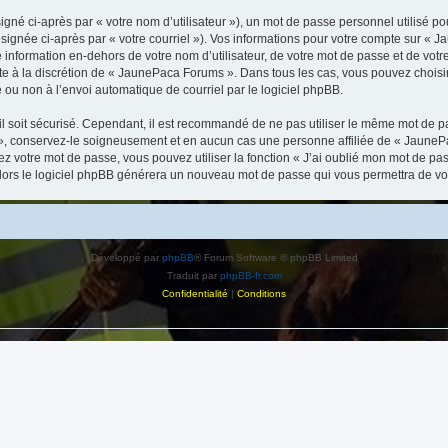
gné ci-après par « votre nom d’utilisateur »), un mot de passe personnel utilisé po
signée ci-après par « votre courriel »). Vos informations pour votre compte sur « 
information en-dehors de votre nom d’utilisateur, de votre mot de passe et de vot
ste à la discrétion de « JaunePaca Forums ». Dans tous les cas, vous pouvez choisi
 ou non à l’envoi automatique de courriel par le logiciel phpBB.
l soit sécurisé. Cependant, il est recommandé de ne pas utiliser le même mot de pas
, conservez-le soigneusement et en aucun cas une personne affiliée de « JaunePa
 votre mot de passe, vous pouvez utiliser la fonction « J’ai oublié mon mot de pa
, alors le logiciel phpBB générera un nouveau mot de passe qui vous permettra de v
Développé par
phpBB
® Forum Software © phpBB Limited
Traduit par
phpBB-fr.com
Confidentialité
|
Conditions