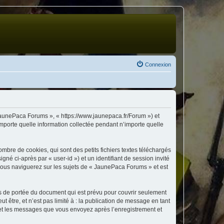
Connexion
 JaunePaca Forums », « https://www.jaunepaca.fr/Forum ») et
importe quelle information collectée pendant n’importe quelle
bre de cookies, qui sont des petits fichiers textes téléchargés
gné ci-après par « user-id ») et un identifiant de session invité
 vous naviguerez sur les sujets de « JaunePaca Forums » et est
s de portée du document qui est prévu pour couvrir seulement
être, et n’est pas limité à : la publication de message en tant
) et les messages que vous envoyez après l’enregistrement et