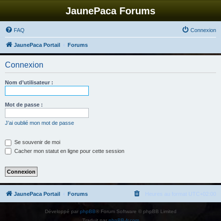
JaunePaca Forums
FAQ
Connexion
JaunePaca Portail
Forums
Connexion
Nom d’utilisateur :
Mot de passe :
J’ai oublié mon mot de passe
Se souvenir de moi
Cacher mon statut en ligne pour cette session
JaunePaca Portail
Forums
Heures au format
UTC+02:00
Développé par
phpBB
® Forum Software © phpBB Limited
Traduit par
phpBB-fr.com