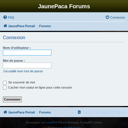
JaunePaca Forums
FAQ
Connexion
JaunePaca Portail
Forums
Connexion
Nom d’utilisateur :
Mot de passe :
J’ai oublié mon mot de passe
Se souvenir de moi
Cacher mon statut en ligne pour cette session
JaunePaca Portail
Forums
Heures au format
UTC+02:00
Développé par
phpBB
® Forum Software © phpBB Limited
Traduit par
phpBB-fr.com