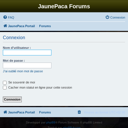
JaunePaca Forums
FAQ
Connexion
JaunePaca Portail
Forums
Connexion
Nom d’utilisateur :
Mot de passe :
J’ai oublié mon mot de passe
Se souvenir de moi
Cacher mon statut en ligne pour cette session
JaunePaca Portail
Forums
Heures au format
UTC+02:00
Développé par
phpBB
® Forum Software © phpBB Limited
Traduit par
phpBB-fr.com