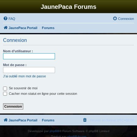
JaunePaca Forums
FAQ
Connexion
JaunePaca Portail
Forums
Connexion
Nom d’utilisateur :
Mot de passe :
J’ai oublié mon mot de passe
Se souvenir de moi
Cacher mon statut en ligne pour cette session
JaunePaca Portail
Forums
Heures au format
UTC+02:00
Développé par
phpBB
® Forum Software © phpBB Limited
Traduit par
phpBB-fr.com