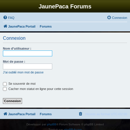
JaunePaca Forums
FAQ
Connexion
JaunePaca Portail
Forums
Connexion
Nom d’utilisateur :
Mot de passe :
J’ai oublié mon mot de passe
Se souvenir de moi
Cacher mon statut en ligne pour cette session
JaunePaca Portail
Forums
Heures au format
UTC+02:00
Développé par
phpBB
® Forum Software © phpBB Limited
Traduit par
phpBB-fr.com