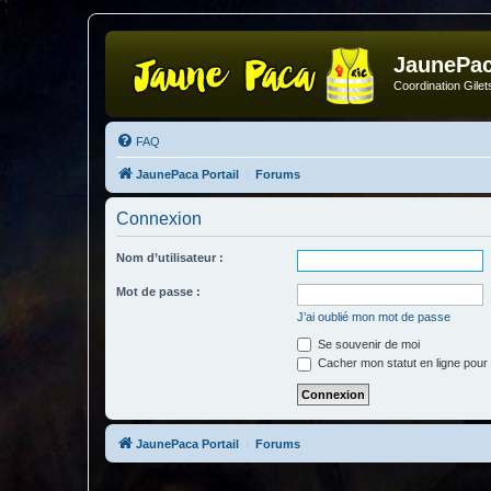
JaunePa
Coordination Gile
FAQ
JaunePaca Portail
Forums
Connexion
Nom d’utilisateur :
Mot de passe :
J’ai oublié mon mot de passe
Se souvenir de moi
Cacher mon statut en ligne pour 
JaunePaca Portail
Forums