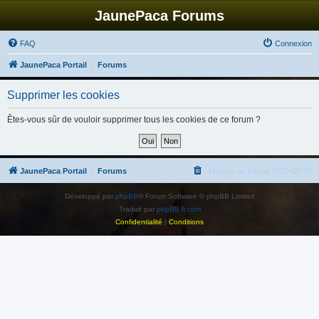
JaunePaca Forums
FAQ
Connexion
JaunePaca Portail
Forums
Supprimer les cookies
Êtes-vous sûr de vouloir supprimer tous les cookies de ce forum ?
JaunePaca Portail
Forums
Heures au format
UTC+02:00
Développé par
phpBB
® Forum Software © phpBB Limited
Traduit par
phpBB-fr.com
Confidentialité
|
Conditions