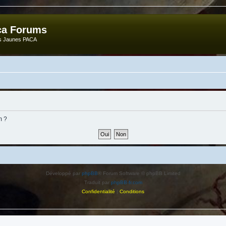
ca Forums
ts Jaunes PACA
m ?
Développé par
phpBB
® Forum Software © phpBB Limited
Traduit par
phpBB-fr.com
Confidentialité
|
Conditions