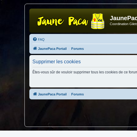
JaunePa
Coordination Gile
FAQ
JaunePaca Portail
Forums
Supprimer les cookies
Êtes-vous sûr de vouloir supprimer tous les cookies de ce foru
JaunePaca Portail
Forums