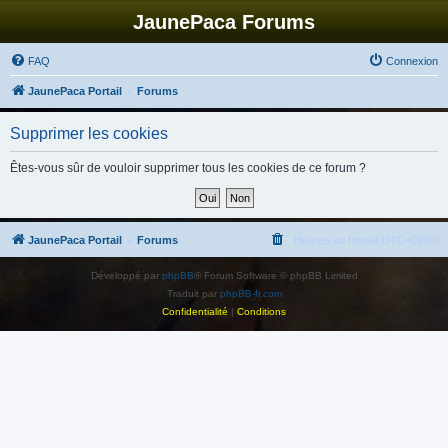
JaunePaca Forums
FAQ
Connexion
JaunePaca Portail
Forums
Supprimer les cookies
Êtes-vous sûr de vouloir supprimer tous les cookies de ce forum ?
JaunePaca Portail
Forums
Heures au format
UTC+02:00
Développé par
phpBB
® Forum Software © phpBB Limited
Traduit par
phpBB-fr.com
Confidentialité
|
Conditions