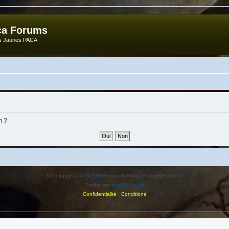
ca Forums
ts Jaunes PACA
m ?
Développé par
phpBB
® Forum Software © phpBB Limited
Traduit par
phpBB-fr.com
Confidentialité
|
Conditions