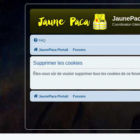
JaunePa
Coordination Gile
FAQ
JaunePaca Portail
Forums
Supprimer les cookies
Êtes-vous sûr de vouloir supprimer tous les cookies de ce foru
JaunePaca Portail
Forums