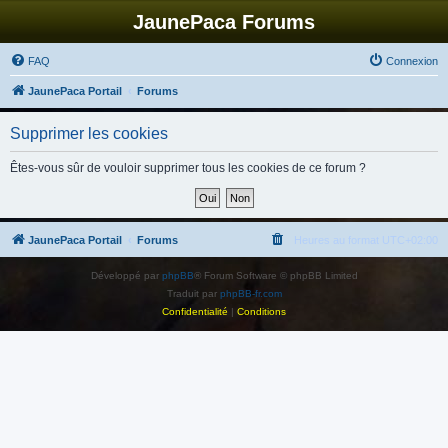
JaunePaca Forums
FAQ
Connexion
JaunePaca Portail
Forums
Supprimer les cookies
Êtes-vous sûr de vouloir supprimer tous les cookies de ce forum ?
JaunePaca Portail
Forums
Heures au format
UTC+02:00
Développé par
phpBB
® Forum Software © phpBB Limited
Traduit par
phpBB-fr.com
Confidentialité
|
Conditions