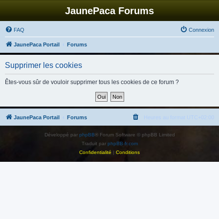
JaunePaca Forums
FAQ
Connexion
JaunePaca Portail
Forums
Supprimer les cookies
Êtes-vous sûr de vouloir supprimer tous les cookies de ce forum ?
JaunePaca Portail
Forums
Heures au format
UTC+02:00
Développé par
phpBB
® Forum Software © phpBB Limited
Traduit par
phpBB-fr.com
Confidentialité
|
Conditions