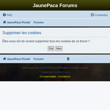
JaunePaca Forums
FAQ
Connexion
JaunePaca Portail
Forums
Supprimer les cookies
Êtes-vous sûr de vouloir supprimer tous les cookies de ce forum ?
JaunePaca Portail
Forums
Heures au format
UTC+02:00
Développé par
phpBB
® Forum Software © phpBB Limited
Traduit par
phpBB-fr.com
Confidentialité
|
Conditions