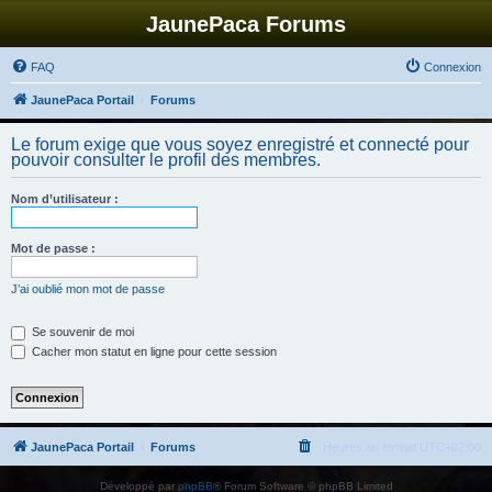
JaunePaca Forums
FAQ
Connexion
JaunePaca Portail
Forums
Le forum exige que vous soyez enregistré et connecté pour
pouvoir consulter le profil des membres.
Nom d’utilisateur :
Mot de passe :
J’ai oublié mon mot de passe
Se souvenir de moi
Cacher mon statut en ligne pour cette session
JaunePaca Portail
Forums
Heures au format
UTC+02:00
Développé par
phpBB
® Forum Software © phpBB Limited