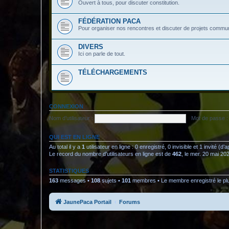
Ouvert à tous, pour discuter constitution.
FÉDÉRATION PACA
Pour organiser nos rencontres et discuter de projets commu
DIVERS
Ici on parle de tout.
TÉLÉCHARGEMENTS
CONNEXION
Nom d’utilisateur :
Mot de passe :
QUI EST EN LIGNE
Au total il y a
1
utilisateur en ligne : 0 enregistré, 0 invisible et 1 invité (d
Le record du nombre d’utilisateurs en ligne est de
462
, le mer. 20 mai 20
STATISTIQUES
163
messages •
108
sujets •
101
membres • Le membre enregistré le pl
JaunePaca Portail
Forums