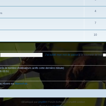
4
ns
7
10
J’ai oublié mon mot de passe
|
Se souvenir de moi
’après le nombre d’utilisateurs actifs cette dernière minute)
26 03:51
us récent est
MartinFab
.
Développé par
phpBB
® Forum Software © phpBB Limited