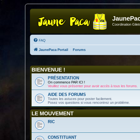
JaunePa
Coordination Gile
FAQ
JaunePaca Portail
Forums
BIENVENUE !
PRÉSENTATION
On commence PAR ICI !
Veuillez vous présenter pour avoir accès à tous les forums.
AIDE DES FORUMS
Toutes les astuces pour poster facilement.
Posez vos questions si vous rencontrez un problème.
LE MOUVEMENT
RIC
CONSTITUANT