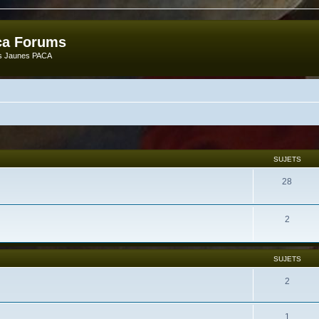
ca Forums
ts Jaunes PACA
SUJETS
28
2
SUJETS
2
1