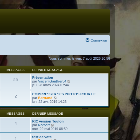
Connexion
Nous sommes le ven. 7 août 2026 20:56
MESSAGES
DERNIER MESSAGE
Présentation
55
V
par
VincentGauthier54
o
jeu. 28 mars 2024 07:44
i
r
COMPRESSER SES PHOTOS POUR LE…
2
l
V
par
Bertrand
e
o
lun. 22 avr. 2019 14:23
d
i
e
r
r
l
MESSAGES
DERNIER MESSAGE
n
e
i
d
RIC version Toulon
e
4
e
V
par
Norbert
r
r
o
mer. 22 mai 2019 08:59
m
n
i
e
i
r
test de vote
s
1
e
l