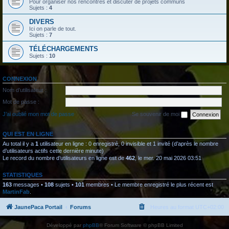
Pour organiser nos rencontres et discuter de projets communs
Sujets :
4
DIVERS
Ici on parle de tout.
Sujets :
7
TÉLÉCHARGEMENTS
Sujets :
10
CONNEXION
Nom d’utilisateur :
Mot de passe :
J’ai oublié mon mot de passe
Se souvenir de moi
QUI EST EN LIGNE
Au total il y a
1
utilisateur en ligne : 0 enregistré, 0 invisible et 1 invité (d’après le nombre
d’utilisateurs actifs cette dernière minute)
Le record du nombre d’utilisateurs en ligne est de
462
, le mer. 20 mai 2026 03:51
STATISTIQUES
163
messages •
108
sujets •
101
membres • Le membre enregistré le plus récent est
MartinFab
.
JaunePaca Portail
Forums
Heures au format
UTC+02:00
Développé par
phpBB
® Forum Software © phpBB Limited