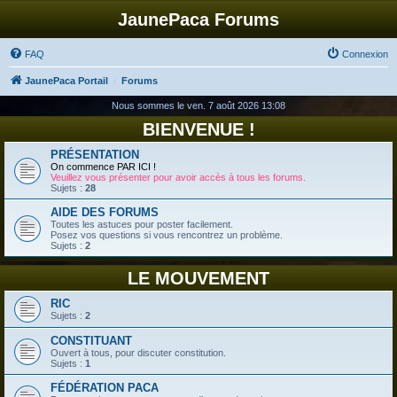
JaunePaca Forums
FAQ
Connexion
JaunePaca Portail
Forums
Nous sommes le ven. 7 août 2026 13:08
BIENVENUE !
PRÉSENTATION
On commence PAR ICI !
Veuillez vous présenter pour avoir accès à tous les forums.
Sujets :
28
AIDE DES FORUMS
Toutes les astuces pour poster facilement.
Posez vos questions si vous rencontrez un problème.
Sujets :
2
LE MOUVEMENT
RIC
Sujets :
2
CONSTITUANT
Ouvert à tous, pour discuter constitution.
Sujets :
1
FÉDÉRATION PACA