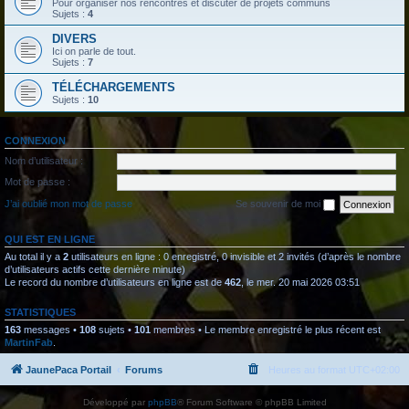
Pour organiser nos rencontres et discuter de projets communs
Sujets :
4
DIVERS
Ici on parle de tout.
Sujets :
7
TÉLÉCHARGEMENTS
Sujets :
10
CONNEXION
Nom d’utilisateur :
Mot de passe :
J’ai oublié mon mot de passe
Se souvenir de moi
QUI EST EN LIGNE
Au total il y a
2
utilisateurs en ligne : 0 enregistré, 0 invisible et 2 invités (d’après le nombre
d’utilisateurs actifs cette dernière minute)
Le record du nombre d’utilisateurs en ligne est de
462
, le mer. 20 mai 2026 03:51
STATISTIQUES
163
messages •
108
sujets •
101
membres • Le membre enregistré le plus récent est
MartinFab
.
JaunePaca Portail
Forums
Heures au format
UTC+02:00
Développé par
phpBB
® Forum Software © phpBB Limited