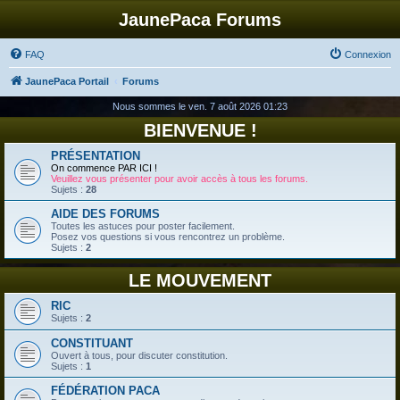
JaunePaca Forums
FAQ
Connexion
JaunePaca Portail
Forums
Nous sommes le ven. 7 août 2026 01:23
BIENVENUE !
PRÉSENTATION
On commence PAR ICI !
Veuillez vous présenter pour avoir accès à tous les forums.
Sujets :
28
AIDE DES FORUMS
Toutes les astuces pour poster facilement.
Posez vos questions si vous rencontrez un problème.
Sujets :
2
LE MOUVEMENT
RIC
Sujets :
2
CONSTITUANT
Ouvert à tous, pour discuter constitution.
Sujets :
1
FÉDÉRATION PACA