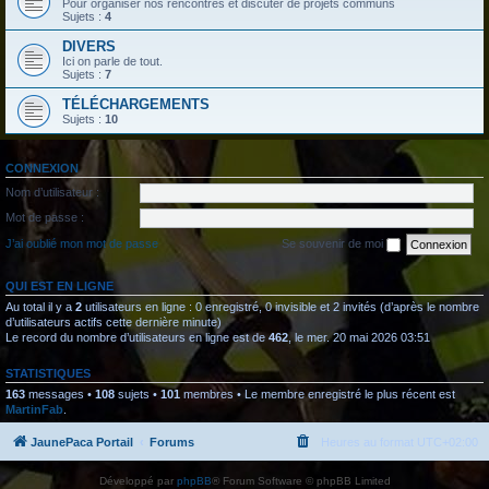
Pour organiser nos rencontres et discuter de projets communs
Sujets :
4
DIVERS
Ici on parle de tout.
Sujets :
7
TÉLÉCHARGEMENTS
Sujets :
10
CONNEXION
Nom d’utilisateur :
Mot de passe :
J’ai oublié mon mot de passe
Se souvenir de moi
QUI EST EN LIGNE
Au total il y a
2
utilisateurs en ligne : 0 enregistré, 0 invisible et 2 invités (d’après le nombre
d’utilisateurs actifs cette dernière minute)
Le record du nombre d’utilisateurs en ligne est de
462
, le mer. 20 mai 2026 03:51
STATISTIQUES
163
messages •
108
sujets •
101
membres • Le membre enregistré le plus récent est
MartinFab
.
JaunePaca Portail
Forums
Heures au format
UTC+02:00
Développé par
phpBB
® Forum Software © phpBB Limited