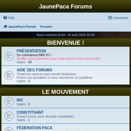
JaunePaca Forums
FAQ
Connexion
JaunePaca Portail
Forums
Nous sommes le lun. 10 août 2026 10:44
BIENVENUE !
PRÉSENTATION
On commence PAR ICI !
Veuillez vous présenter pour avoir accès à tous les forums.
Sujets :
28
AIDE DES FORUMS
Toutes les astuces pour poster facilement.
Posez vos questions si vous rencontrez un problème.
Sujets :
2
LE MOUVEMENT
RIC
Sujets :
2
CONSTITUANT
Ouvert à tous, pour discuter constitution.
Sujets :
1
FÉDÉRATION PACA