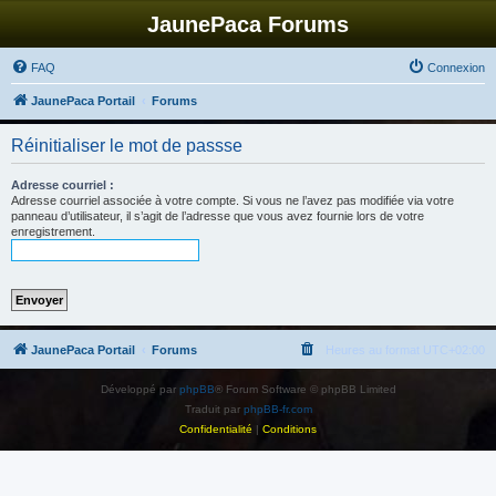
JaunePaca Forums
FAQ
Connexion
JaunePaca Portail
Forums
Réinitialiser le mot de passse
Adresse courriel :
Adresse courriel associée à votre compte. Si vous ne l’avez pas modifiée via votre
panneau d’utilisateur, il s’agit de l’adresse que vous avez fournie lors de votre
enregistrement.
JaunePaca Portail
Forums
Heures au format
UTC+02:00
Développé par
phpBB
® Forum Software © phpBB Limited
Traduit par
phpBB-fr.com
Confidentialité
|
Conditions