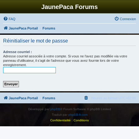
JaunePaca Forums
FAQ
Connexion
JaunePaca Portail
Forums
Réinitialiser le mot de passse
Adresse courriel :
Adresse courriel associée à votre compte. Si vous ne l’avez pas modifiée via votre
panneau d’utilisateur, il s’agit de l’adresse que vous avez fournie lors de votre
enregistrement.
JaunePaca Portail
Forums
Heures au format
UTC+02:00
Développé par
phpBB
® Forum Software © phpBB Limited
Traduit par
phpBB-fr.com
Confidentialité
|
Conditions