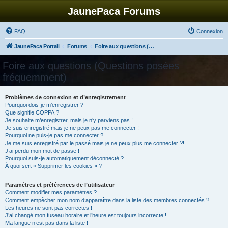
JaunePaca Forums
FAQ
Connexion
JaunePaca Portail
Forums
Foire aux questions (Questions posées fréquemment)
Foire aux questions (Questions posées
fréquemment)
Problèmes de connexion et d’enregistrement
Pourquoi dois-je m’enregistrer ?
Que signifie COPPA ?
Je souhaite m’enregistrer, mais je n’y parviens pas !
Je suis enregistré mais je ne peux pas me connecter !
Pourquoi ne puis-je pas me connecter ?
Je me suis enregistré par le passé mais je ne peux plus me connecter ?!
J’ai perdu mon mot de passe !
Pourquoi suis-je automatiquement déconnecté ?
À quoi sert « Supprimer les cookies » ?
Paramètres et préférences de l’utilisateur
Comment modifier mes paramètres ?
Comment empêcher mon nom d’apparaître dans la liste des membres connectés ?
Les heures ne sont pas correctes !
J’ai changé mon fuseau horaire et l’heure est toujours incorrecte !
Ma langue n’est pas dans la liste !