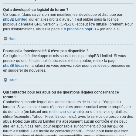
Qui a développé ce logiciel de forum ?
Ce logiciel (dans sa version non modifiée) est développé et distribué par
phpBB Limited
, qui en a les droits d’auteur. Il est publié sous la licence
publique générale GNU version 2 (GPL-2.0) et peut être diffusé librement. Pour
plus d’informations, visitez la page «
À propos de phpBB
» (en anglais).
Haut
Pourquoi la fonctionnalité X n’est pas disponible ?
Ce logiciel a été développé et mis sous licence par phpBB Limited. Si vous
pensez qu’une fonctionnalité nécessite d’être ajoutée, visitez la page
phpBB Ideas
(en anglais) où vous pouvez voter pour des idées proposées ou
en suggérer de nouvelles.
Haut
Qui contacter pour les abus ou les questions légales concernant ce
forum ?
Contactez n’importe lequel des administrateurs de la liste « L’équipe du
forum ». Si vous restez sans réponse alors prenez contact avec le propriétaire
du domaine (en faisant une
recherche sur whois
) ou si un service gratuit est
utilisé (exemple : Yahoo!, Free, f2s.com, etc.), avec le service de gestion ou des
abus. Notez que phpBB Limited
n’a absolument aucun contrôle
et ne peut
être, en aucun cas, tenu pour responsable sur
comment
,
où
ou
par qui
ce
forum est utilisé. Il est inutile de contacter phpBB Limited pour toute question