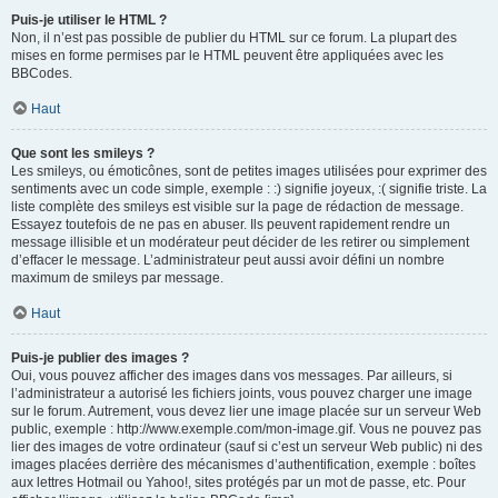
Puis-je utiliser le HTML ?
Non, il n’est pas possible de publier du HTML sur ce forum. La plupart des
mises en forme permises par le HTML peuvent être appliquées avec les
BBCodes.
Haut
Que sont les smileys ?
Les smileys, ou émoticônes, sont de petites images utilisées pour exprimer des
sentiments avec un code simple, exemple : :) signifie joyeux, :( signifie triste. La
liste complète des smileys est visible sur la page de rédaction de message.
Essayez toutefois de ne pas en abuser. Ils peuvent rapidement rendre un
message illisible et un modérateur peut décider de les retirer ou simplement
d’effacer le message. L’administrateur peut aussi avoir défini un nombre
maximum de smileys par message.
Haut
Puis-je publier des images ?
Oui, vous pouvez afficher des images dans vos messages. Par ailleurs, si
l’administrateur a autorisé les fichiers joints, vous pouvez charger une image
sur le forum. Autrement, vous devez lier une image placée sur un serveur Web
public, exemple : http://www.exemple.com/mon-image.gif. Vous ne pouvez pas
lier des images de votre ordinateur (sauf si c’est un serveur Web public) ni des
images placées derrière des mécanismes d’authentification, exemple : boîtes
aux lettres Hotmail ou Yahoo!, sites protégés par un mot de passe, etc. Pour