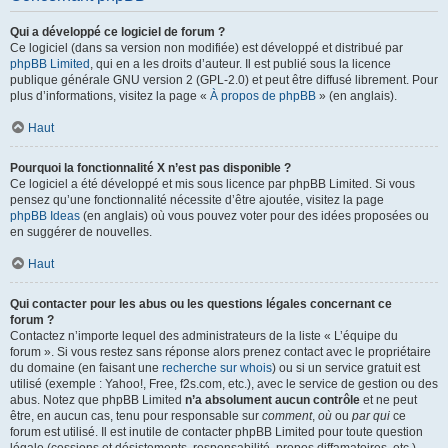
Qui a développé ce logiciel de forum ?
Ce logiciel (dans sa version non modifiée) est développé et distribué par
phpBB Limited
, qui en a les droits d’auteur. Il est publié sous la licence
publique générale GNU version 2 (GPL-2.0) et peut être diffusé librement. Pour
plus d’informations, visitez la page «
À propos de phpBB
» (en anglais).
Haut
Pourquoi la fonctionnalité X n’est pas disponible ?
Ce logiciel a été développé et mis sous licence par phpBB Limited. Si vous
pensez qu’une fonctionnalité nécessite d’être ajoutée, visitez la page
phpBB Ideas
(en anglais) où vous pouvez voter pour des idées proposées ou
en suggérer de nouvelles.
Haut
Qui contacter pour les abus ou les questions légales concernant ce
forum ?
Contactez n’importe lequel des administrateurs de la liste « L’équipe du
forum ». Si vous restez sans réponse alors prenez contact avec le propriétaire
du domaine (en faisant une
recherche sur whois
) ou si un service gratuit est
utilisé (exemple : Yahoo!, Free, f2s.com, etc.), avec le service de gestion ou des
abus. Notez que phpBB Limited
n’a absolument aucun contrôle
et ne peut
être, en aucun cas, tenu pour responsable sur
comment
,
où
ou
par qui
ce
forum est utilisé. Il est inutile de contacter phpBB Limited pour toute question