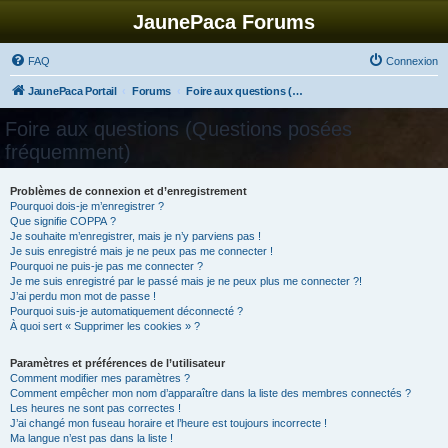
JaunePaca Forums
FAQ
Connexion
JaunePaca Portail
Forums
Foire aux questions (Questions posées fréquemment)
Foire aux questions (Questions posées
fréquemment)
Problèmes de connexion et d’enregistrement
Pourquoi dois-je m’enregistrer ?
Que signifie COPPA ?
Je souhaite m’enregistrer, mais je n’y parviens pas !
Je suis enregistré mais je ne peux pas me connecter !
Pourquoi ne puis-je pas me connecter ?
Je me suis enregistré par le passé mais je ne peux plus me connecter ?!
J’ai perdu mon mot de passe !
Pourquoi suis-je automatiquement déconnecté ?
À quoi sert « Supprimer les cookies » ?
Paramètres et préférences de l’utilisateur
Comment modifier mes paramètres ?
Comment empêcher mon nom d’apparaître dans la liste des membres connectés ?
Les heures ne sont pas correctes !
J’ai changé mon fuseau horaire et l’heure est toujours incorrecte !
Ma langue n’est pas dans la liste !