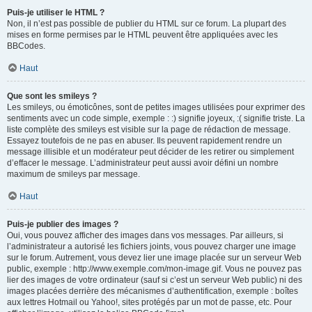
Puis-je utiliser le HTML ?
Non, il n’est pas possible de publier du HTML sur ce forum. La plupart des
mises en forme permises par le HTML peuvent être appliquées avec les
BBCodes.
Haut
Que sont les smileys ?
Les smileys, ou émoticônes, sont de petites images utilisées pour exprimer des
sentiments avec un code simple, exemple : :) signifie joyeux, :( signifie triste. La
liste complète des smileys est visible sur la page de rédaction de message.
Essayez toutefois de ne pas en abuser. Ils peuvent rapidement rendre un
message illisible et un modérateur peut décider de les retirer ou simplement
d’effacer le message. L’administrateur peut aussi avoir défini un nombre
maximum de smileys par message.
Haut
Puis-je publier des images ?
Oui, vous pouvez afficher des images dans vos messages. Par ailleurs, si
l’administrateur a autorisé les fichiers joints, vous pouvez charger une image
sur le forum. Autrement, vous devez lier une image placée sur un serveur Web
public, exemple : http://www.exemple.com/mon-image.gif. Vous ne pouvez pas
lier des images de votre ordinateur (sauf si c’est un serveur Web public) ni des
images placées derrière des mécanismes d’authentification, exemple : boîtes
aux lettres Hotmail ou Yahoo!, sites protégés par un mot de passe, etc. Pour