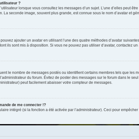
tilisateur ?
utilisateur lorsque vous consultez les messages d’un sujet. L’une d’elles peut êtr
rum. La seconde image, souvent plus grande, est connue sous le nom d’avatar et 
s pouvez ajouter un avatar en utilisant l’une des quatre méthodes d’avatar suivantes 
ont ils sont mis à disposition. Si vous ne pouvez pas utiliser d’avatar, contactez un
iquent le nombre de messages postés ou identifient certains membres tels que les 
ar l’administrateur du forum. Évitez de poster des messages sur le forum dans le seu
ministrateur) peut facilement abaisser votre compteur de messages.
mande de me connecter !?
re intégré (si la fonction a été activée par l’administrateur). Ceci pour empêcher l’u