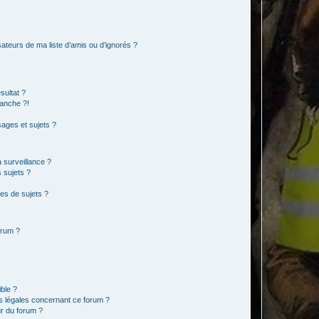
ateurs de ma liste d’amis ou d’ignorés ?
sultat ?
anche ?!
ages et sujets ?
a surveillance ?
 sujets ?
es de sujets ?
orum ?
ible ?
ns légales concernant ce forum ?
r du forum ?