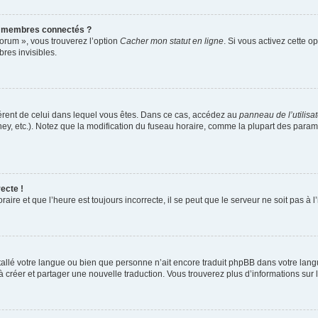
s membres connectés ?
forum », vous trouverez l’option
Cacher mon statut en ligne
. Si vous activez cette o
es invisibles.
ifférent de celui dans lequel vous êtes. Dans ce cas, accédez au
panneau de l’utilisa
ney, etc.). Notez que la modification du fuseau horaire, comme la plupart des para
ecte !
aire et que l’heure est toujours incorrecte, il se peut que le serveur ne soit pas à
installé votre langue ou bien que personne n’ait encore traduit phpBB dans votre l
s à créer et partager une nouvelle traduction. Vous trouverez plus d’informations sur l