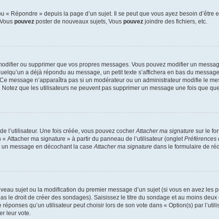
 « Répondre » depuis la page d’un sujet. Il se peut que vous ayez besoin d’être e
: Vous
pouvez
poster de nouveaux sujets, Vous
pouvez
joindre des fichiers, etc.
modifier ou supprimer que vos propres messages. Vous pouvez modifier un message
lqu’un a déjà répondu au message, un petit texte s’affichera en bas du message ind
n. Ce message n’apparaîtra pas si un modérateur ou un administrateur modifie le mes
ive. Notez que les utilisateurs ne peuvent pas supprimer un message une fois que qu
e l’utilisateur. Une fois créée, vous pouvez cocher
Attacher ma signature
sur le fo
 « Attacher ma signature » à partir du panneau de l’utilisateur (onglet
Préférences 
 à un message en décochant la case
Attacher ma signature
dans le formulaire de ré
ouveau sujet ou la modification du premier message d’un sujet (si vous en avez les p
 le droit de créer des sondages). Saisissez le titre du sondage et au moins deux o
onses qu’un utilisateur peut choisir lors de son vote dans « Option(s) par l’utilis
er leur vote.