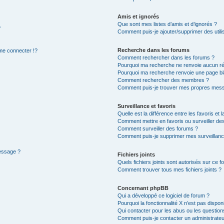
Amis et ignorés
Que sont mes listes d’amis et d’ignorés ?
?
Comment puis-je ajouter/supprimer des utilis
Recherche dans les forums
e connecter !?
Comment rechercher dans les forums ?
Pourquoi ma recherche ne renvoie aucun ré
Pourquoi ma recherche renvoie une page bl
Comment rechercher des membres ?
Comment puis-je trouver mes propres mess
Surveillance et favoris
Quelle est la différence entre les favoris et l
Comment mettre en favoris ou surveiller des
Comment surveiller des forums ?
Comment puis-je supprimer mes surveillanc
message ?
Fichiers joints
Quels fichiers joints sont autorisés sur ce f
Comment trouver tous mes fichiers joints ?
Concernant phpBB
Qui a développé ce logiciel de forum ?
Pourquoi la fonctionnalité X n’est pas dispon
Qui contacter pour les abus ou les questio
Comment puis-je contacter un administrateu