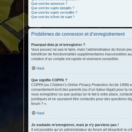
Que sont les annonces ?
Que sont les sujets épinglés ?
Que sont les sujets verrouillés ?
Que sont les icônes de sujet ?
Problèmes de connexion et d’enregistrement
Pourquoi dois-je m’enregistrer ?
Vous pouvez ne pas le faire, mais l’administrateur du forum peu
bénéficier de fonctionnalités supplémentaires inaccessibles au
création d’un compte est rapide et vivement conseillée.
Haut
Que signifie COPPA ?
COPPA (ou
Children’s Online Privacy Protection Act
de 1998) es
consentement écrit des parents (ou d’un tuteur légal) pour la c
vous enregistrez ou que quelqu’un le fait à votre place, contac
juridiques et ne sauraient être contactés pour des questions lé
forum ? ».
Haut
Je souhaite m’enregistrer, mais je n’y parviens pas !
Il est possible qu’un administrateur du forum ait désactivé la c