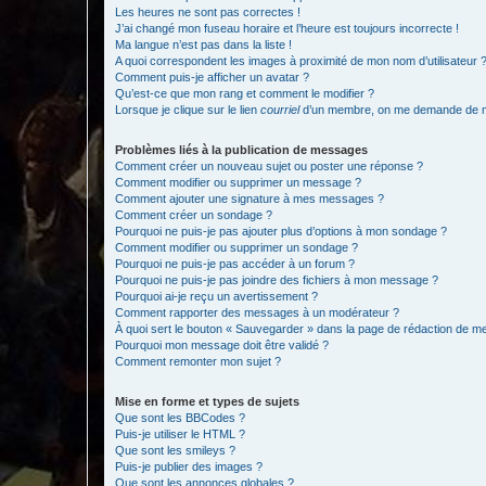
Les heures ne sont pas correctes !
J’ai changé mon fuseau horaire et l’heure est toujours incorrecte !
Ma langue n’est pas dans la liste !
A quoi correspondent les images à proximité de mon nom d’utilisateur 
Comment puis-je afficher un avatar ?
Qu’est-ce que mon rang et comment le modifier ?
Lorsque je clique sur le lien
courriel
d’un membre, on me demande de m
Problèmes liés à la publication de messages
Comment créer un nouveau sujet ou poster une réponse ?
Comment modifier ou supprimer un message ?
Comment ajouter une signature à mes messages ?
Comment créer un sondage ?
Pourquoi ne puis-je pas ajouter plus d’options à mon sondage ?
Comment modifier ou supprimer un sondage ?
Pourquoi ne puis-je pas accéder à un forum ?
Pourquoi ne puis-je pas joindre des fichiers à mon message ?
Pourquoi ai-je reçu un avertissement ?
Comment rapporter des messages à un modérateur ?
À quoi sert le bouton « Sauvegarder » dans la page de rédaction de 
Pourquoi mon message doit être validé ?
Comment remonter mon sujet ?
Mise en forme et types de sujets
Que sont les BBCodes ?
Puis-je utiliser le HTML ?
Que sont les smileys ?
Puis-je publier des images ?
Que sont les annonces globales ?