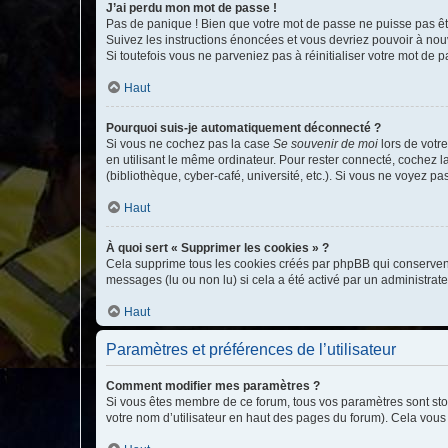
J’ai perdu mon mot de passe !
Pas de panique ! Bien que votre mot de passe ne puisse pas être
Suivez les instructions énoncées et vous devriez pouvoir à no
Si toutefois vous ne parveniez pas à réinitialiser votre mot de 
Haut
Pourquoi suis-je automatiquement déconnecté ?
Si vous ne cochez pas la case
Se souvenir de moi
lors de votr
en utilisant le même ordinateur. Pour rester connecté, cochez 
(bibliothèque, cyber-café, université, etc.). Si vous ne voyez pa
Haut
À quoi sert « Supprimer les cookies » ?
Cela supprime tous les cookies créés par phpBB qui conservent v
messages (lu ou non lu) si cela a été activé par un administra
Haut
Paramètres et préférences de l’utilisateur
Comment modifier mes paramètres ?
Si vous êtes membre de ce forum, tous vos paramètres sont st
votre nom d’utilisateur en haut des pages du forum). Cela vous