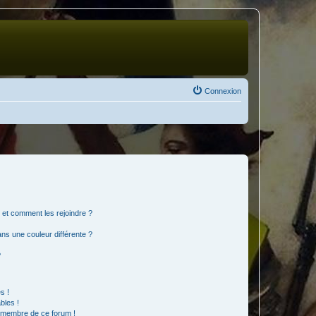
Connexion
s et comment les rejoindre ?
s une couleur différente ?
?
s !
bles !
n membre de ce forum !