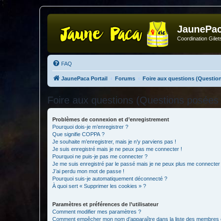
JaunePa
Coordination Gile
FAQ
JaunePaca Portail
Forums
Foire aux questions (Questi
Foire aux questions (Questions posée
Problèmes de connexion et d’enregistrement
Pourquoi dois-je m’enregistrer ?
Que signifie COPPA ?
Je souhaite m’enregistrer, mais je n’y parviens pas !
Je suis enregistré mais je ne peux pas me connecter !
Pourquoi ne puis-je pas me connecter ?
Je me suis enregistré par le passé mais je ne peux plus me connecter
J’ai perdu mon mot de passe !
Pourquoi suis-je automatiquement déconnecté ?
À quoi sert « Supprimer les cookies » ?
Paramètres et préférences de l’utilisateur
Comment modifier mes paramètres ?
Comment empêcher mon nom d’apparaître dans la liste des membres