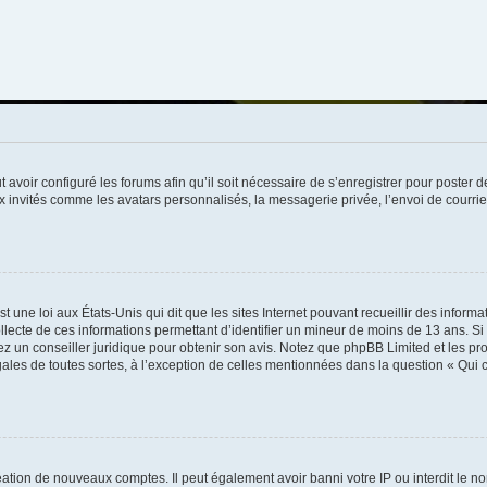
t avoir configuré les forums afin qu’il soit nécessaire de s’enregistrer pour poster
x invités comme les avatars personnalisés, la messagerie privée, l’envoi de courri
t une loi aux États-Unis qui dit que les sites Internet pouvant recueillir des infor
ollecte de ces informations permettant d’identifier un mineur de moins de 13 ans. S
tez un conseiller juridique pour obtenir son avis. Notez que phpBB Limited et les pr
gales de toutes sortes, à l’exception de celles mentionnées dans la question « Qui
réation de nouveaux comptes. Il peut également avoir banni votre IP ou interdit le no