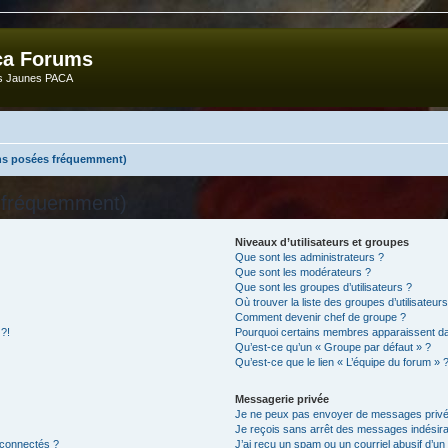
ca Forums
ts Jaunes PACA
ons posées fréquemment)
s fréquemment)
Niveaux d’utilisateurs et groupes
Que sont les administrateurs ?
Que sont les modérateurs ?
Que sont les groupes d’utilisateurs ?
Où trouver la liste des groupes d’utilisateur
Comment devenir chef de groupe ?
 ?!
Pourquoi certains membres apparaissent dan
Qu’est-ce qu’un « Groupe par défaut » ?
Qu’est-ce que le lien « L’équipe du forum » 
Messagerie privée
Je ne peux pas envoyer de messages privé
Je reçois sans arrêt des messages indésira
 connectés ?
J’ai reçu un spam ou un courriel abusif d’u