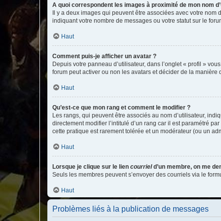
A quoi correspondent les images à proximité de mon nom d’u
Il y a deux images qui peuvent être associées avec votre nom d’
indiquant votre nombre de messages ou votre statut sur le fo
Haut
Comment puis-je afficher un avatar ?
Depuis votre panneau d’utilisateur, dans l’onglet « profil » vou
forum peut activer ou non les avatars et décider de la manière d
Haut
Qu’est-ce que mon rang et comment le modifier ?
Les rangs, qui peuvent être associés au nom d’utilisateur, ind
directement modifier l’intitulé d’un rang car il est paramétré p
cette pratique est rarement tolérée et un modérateur (ou un ad
Haut
Lorsque je clique sur le lien
courriel
d’un membre, on me de
Seuls les membres peuvent s’envoyer des courriels via le formulai
Haut
Problèmes liés à la publication de messages