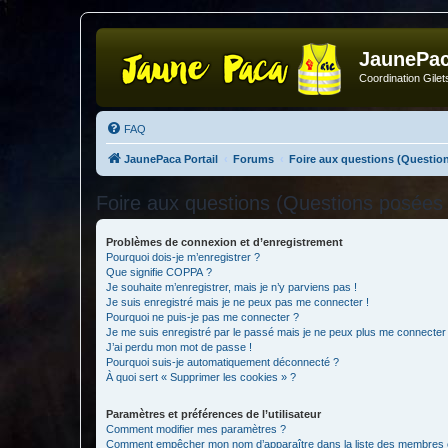
JaunePa
Coordination Gile
FAQ
JaunePaca Portail
Forums
Foire aux questions (Questi
Foire aux questions (Questions posée
Problèmes de connexion et d’enregistrement
Pourquoi dois-je m’enregistrer ?
Que signifie COPPA ?
Je souhaite m’enregistrer, mais je n’y parviens pas !
Je suis enregistré mais je ne peux pas me connecter !
Pourquoi ne puis-je pas me connecter ?
Je me suis enregistré par le passé mais je ne peux plus me connecter
J’ai perdu mon mot de passe !
Pourquoi suis-je automatiquement déconnecté ?
À quoi sert « Supprimer les cookies » ?
Paramètres et préférences de l’utilisateur
Comment modifier mes paramètres ?
Comment empêcher mon nom d’apparaître dans la liste des membres