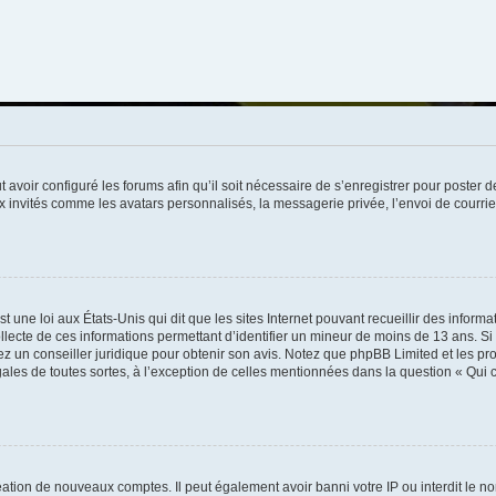
t avoir configuré les forums afin qu’il soit nécessaire de s’enregistrer pour poster
x invités comme les avatars personnalisés, la messagerie privée, l’envoi de courri
t une loi aux États-Unis qui dit que les sites Internet pouvant recueillir des infor
ollecte de ces informations permettant d’identifier un mineur de moins de 13 ans. S
tez un conseiller juridique pour obtenir son avis. Notez que phpBB Limited et les pr
gales de toutes sortes, à l’exception de celles mentionnées dans la question « Qui
réation de nouveaux comptes. Il peut également avoir banni votre IP ou interdit le no