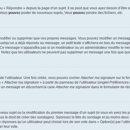
 « Répondre » depuis la page d’un sujet. Il se peut que vous ayez besoin d’être e
: Vous
pouvez
poster de nouveaux sujets, Vous
pouvez
joindre des fichiers, etc.
modifier ou supprimer que vos propres messages. Vous pouvez modifier un message
lqu’un a déjà répondu au message, un petit texte s’affichera en bas du message ind
n. Ce message n’apparaîtra pas si un modérateur ou un administrateur modifie le mes
ive. Notez que les utilisateurs ne peuvent pas supprimer un message une fois que qu
e l’utilisateur. Une fois créée, vous pouvez cocher
Attacher ma signature
sur le fo
 « Attacher ma signature » à partir du panneau de l’utilisateur (onglet
Préférences 
 à un message en décochant la case
Attacher ma signature
dans le formulaire de ré
ouveau sujet ou la modification du premier message d’un sujet (si vous en avez les p
 le droit de créer des sondages). Saisissez le titre du sondage et au moins deux o
onses qu’un utilisateur peut choisir lors de son vote dans « Option(s) par l’utilis
er leur vote.