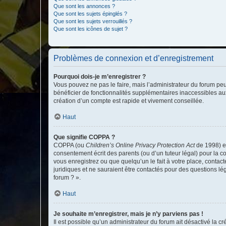
Que sont les annonces ?
Que sont les sujets épinglés ?
Que sont les sujets verrouillés ?
Que sont les icônes de sujet ?
Problèmes de connexion et d’enregistrement
Pourquoi dois-je m’enregistrer ?
Vous pouvez ne pas le faire, mais l’administrateur du forum peu
bénéficier de fonctionnalités supplémentaires inaccessibles au
création d’un compte est rapide et vivement conseillée.
Haut
Que signifie COPPA ?
COPPA (ou
Children’s Online Privacy Protection Act
de 1998) es
consentement écrit des parents (ou d’un tuteur légal) pour la c
vous enregistrez ou que quelqu’un le fait à votre place, contac
juridiques et ne sauraient être contactés pour des questions lé
forum ? ».
Haut
Je souhaite m’enregistrer, mais je n’y parviens pas !
Il est possible qu’un administrateur du forum ait désactivé la c