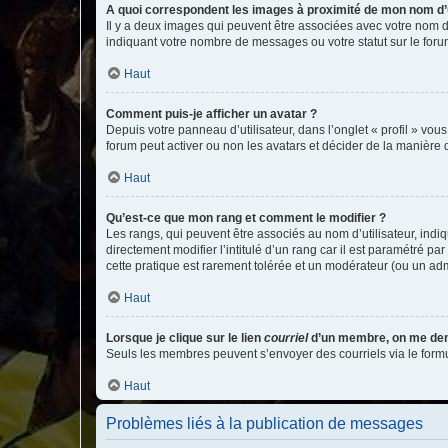
A quoi correspondent les images à proximité de mon nom d’u
Il y a deux images qui peuvent être associées avec votre nom d’
indiquant votre nombre de messages ou votre statut sur le fo
Haut
Comment puis-je afficher un avatar ?
Depuis votre panneau d’utilisateur, dans l’onglet « profil » vou
forum peut activer ou non les avatars et décider de la manière d
Haut
Qu’est-ce que mon rang et comment le modifier ?
Les rangs, qui peuvent être associés au nom d’utilisateur, ind
directement modifier l’intitulé d’un rang car il est paramétré p
cette pratique est rarement tolérée et un modérateur (ou un ad
Haut
Lorsque je clique sur le lien
courriel
d’un membre, on me de
Seuls les membres peuvent s’envoyer des courriels via le formulai
Haut
Problèmes liés à la publication de messages