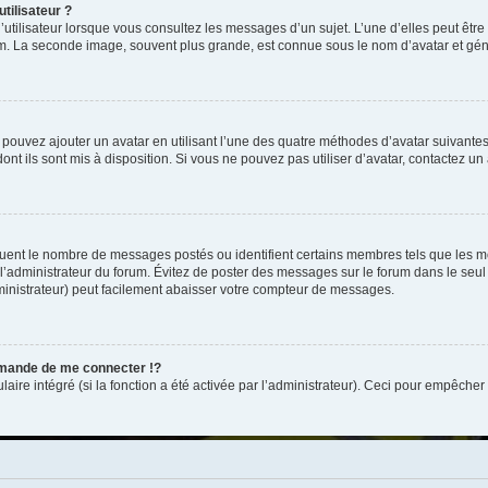
tilisateur ?
utilisateur lorsque vous consultez les messages d’un sujet. L’une d’elles peut êtr
rum. La seconde image, souvent plus grande, est connue sous le nom d’avatar et 
s pouvez ajouter un avatar en utilisant l’une des quatre méthodes d’avatar suivantes 
ont ils sont mis à disposition. Si vous ne pouvez pas utiliser d’avatar, contactez un
iquent le nombre de messages postés ou identifient certains membres tels que les 
ar l’administrateur du forum. Évitez de poster des messages sur le forum dans le seu
ministrateur) peut facilement abaisser votre compteur de messages.
mande de me connecter !?
re intégré (si la fonction a été activée par l’administrateur). Ceci pour empêcher l’u