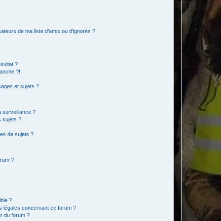
ateurs de ma liste d’amis ou d’ignorés ?
sultat ?
anche ?!
ages et sujets ?
a surveillance ?
 sujets ?
es de sujets ?
orum ?
ible ?
ns légales concernant ce forum ?
r du forum ?