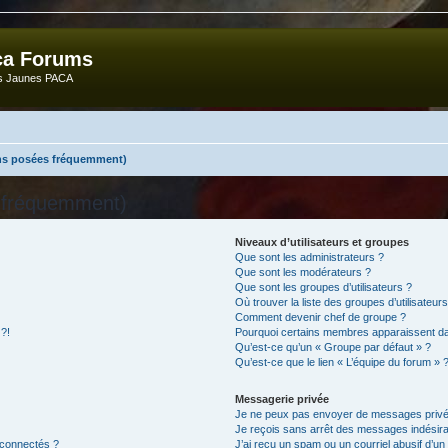
ca Forums
ts Jaunes PACA
ons posées fréquemment)
s fréquemment)
Niveaux d’utilisateurs et groupes
Que sont les administrateurs ?
Que sont les modérateurs ?
Que sont les groupes d’utilisateurs ?
Où trouver la liste des groupes d’utilisateur
Comment devenir chef de groupe ?
 ?!
Pourquoi certains membres apparaissent dan
Qu’est-ce qu’un « Groupe par défaut » ?
Qu’est-ce que le lien « L’équipe du forum » 
Messagerie privée
Je ne peux pas envoyer de messages privé
Je reçois sans arrêt des messages indésira
 connectés ?
J’ai reçu un spam ou un courriel abusif d’u