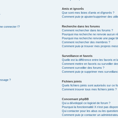
Amis et ignorés
Que sont mes listes d’amis et d’ignorés ?
?
Comment puis-je ajouter/supprimer des utilis
Recherche dans les forums
e connecter !?
Comment rechercher dans les forums ?
Pourquoi ma recherche ne renvoie aucun ré
Pourquoi ma recherche renvoie une page bl
Comment rechercher des membres ?
Comment puis-je trouver mes propres mess
Surveillance et favoris
Quelle est la différence entre les favoris et l
Comment mettre en favoris ou surveiller des
Comment surveiller des forums ?
Comment puis-je supprimer mes surveillanc
message ?
Fichiers joints
Quels fichiers joints sont autorisés sur ce f
Comment trouver tous mes fichiers joints ?
Concernant phpBB
Qui a développé ce logiciel de forum ?
Pourquoi la fonctionnalité X n’est pas dispon
Qui contacter pour les abus ou les questio
Comment puis-je contacter un administrateu