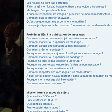
Les heures ne sont pas correctes !
J’ai changé mon fuseau horaire et l’heure est toujours incorrecte !
Ma langue n’est pas dans la liste !
A quoi correspondent les images à proximité de mon nom d’utilisateur 
Comment puis-je afficher un avatar ?
Qu’est-ce que mon rang et comment le modifier ?
Lorsque je clique sur le lien
courriel
d’un membre, on me demande de m
Problèmes liés à la publication de messages
Comment créer un nouveau sujet ou poster une réponse ?
Comment modifier ou supprimer un message ?
Comment ajouter une signature à mes messages ?
Comment créer un sondage ?
Pourquoi ne puis-je pas ajouter plus d’options à mon sondage ?
Comment modifier ou supprimer un sondage ?
Pourquoi ne puis-je pas accéder à un forum ?
Pourquoi ne puis-je pas joindre des fichiers à mon message ?
Pourquoi ai-je reçu un avertissement ?
Comment rapporter des messages à un modérateur ?
À quoi sert le bouton « Sauvegarder » dans la page de rédaction de 
Pourquoi mon message doit être validé ?
Comment remonter mon sujet ?
Mise en forme et types de sujets
Que sont les BBCodes ?
Puis-je utiliser le HTML ?
Que sont les smileys ?
Puis-je publier des images ?
Que sont les annonces globales ?