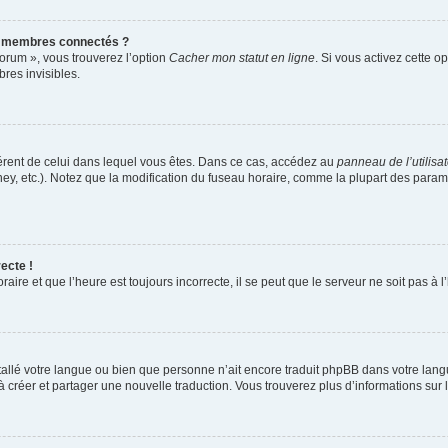
s membres connectés ?
forum », vous trouverez l’option
Cacher mon statut en ligne
. Si vous activez cette o
es invisibles.
ifférent de celui dans lequel vous êtes. Dans ce cas, accédez au
panneau de l’utilisa
ney, etc.). Notez que la modification du fuseau horaire, comme la plupart des para
ecte !
aire et que l’heure est toujours incorrecte, il se peut que le serveur ne soit pas à
installé votre langue ou bien que personne n’ait encore traduit phpBB dans votre l
s à créer et partager une nouvelle traduction. Vous trouverez plus d’informations sur l