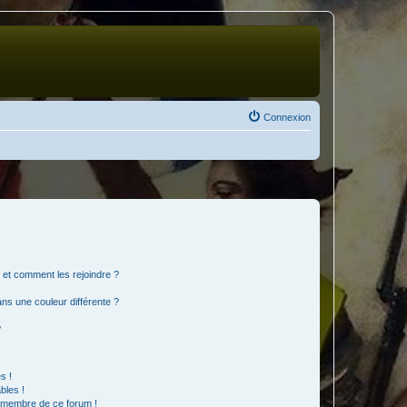
Connexion
s et comment les rejoindre ?
s une couleur différente ?
?
s !
bles !
n membre de ce forum !