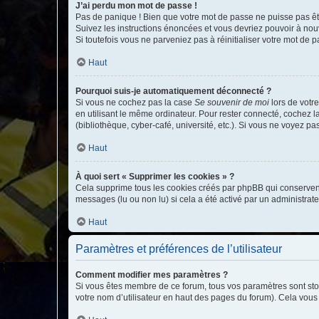
J’ai perdu mon mot de passe !
Pas de panique ! Bien que votre mot de passe ne puisse pas être
Suivez les instructions énoncées et vous devriez pouvoir à no
Si toutefois vous ne parveniez pas à réinitialiser votre mot de 
Haut
Pourquoi suis-je automatiquement déconnecté ?
Si vous ne cochez pas la case
Se souvenir de moi
lors de votr
en utilisant le même ordinateur. Pour rester connecté, cochez 
(bibliothèque, cyber-café, université, etc.). Si vous ne voyez pa
Haut
À quoi sert « Supprimer les cookies » ?
Cela supprime tous les cookies créés par phpBB qui conservent v
messages (lu ou non lu) si cela a été activé par un administra
Haut
Paramètres et préférences de l’utilisateur
Comment modifier mes paramètres ?
Si vous êtes membre de ce forum, tous vos paramètres sont st
votre nom d’utilisateur en haut des pages du forum). Cela vous